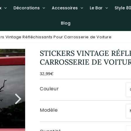
x
Décorations
Accessoires
Le Bar
Style 80
Blog
ers Vintage Réfléchissants Pour Carrosserie de Voiture
STICKERS VINTAGE RÉF
CARROSSERIE DE VOITU
32,99€
32,99€
Unit
price
Couleur
Modèle