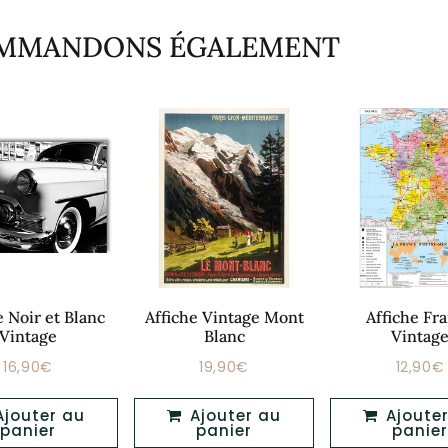
OMMANDONS ÉGALEMENT
e Noir et Blanc
Affiche Vintage Mont
Affiche Fr
Vintage
Blanc
Vintag
16,90€
19,90€
12,90€
Prix
Prix
Prix
16,90€
19,90€
régulier
régulier
réguli
Ajouter au
Ajouter au
panier
panier
panier