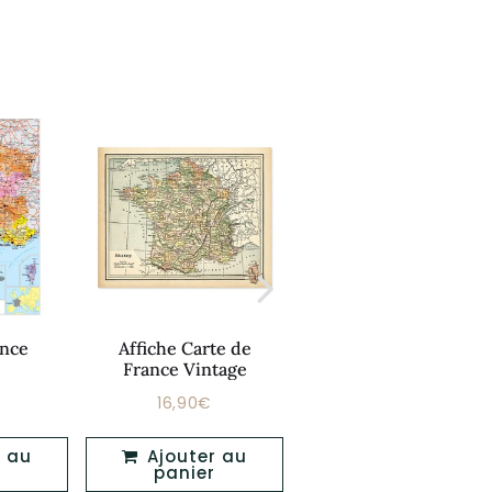
ance
Affiche Carte de
Affiche Film Vintage
e
France Vintage
16,90€
16,90€
Prix
Prix
12,90€
16,90€
16,90€
er
régulier
régulier
Ajouter au
Ajouter au
panier
panier