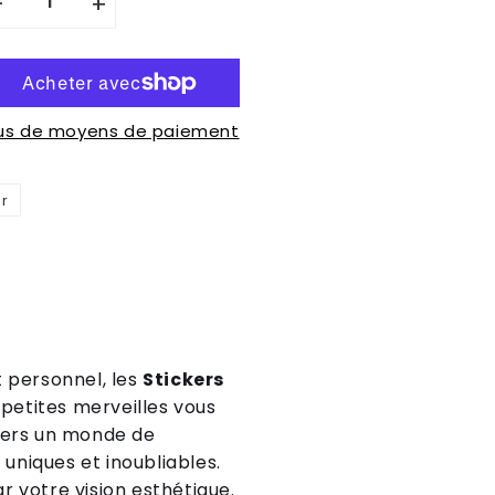
-
+
lus de moyens de paiement
er
Épingler
sur
Pinterest
t personnel, les
Stickers
 petites merveilles vous
 vers un monde de
 uniques et inoubliables.
 votre vision esthétique.