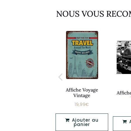
NOUS VOUS REC
Affiche Voyage
Affiche Publicitaire
Affich
Vintage
Vintage Femme
19,99€
Prix
19,99€
19,90€
Prix
19,90€
régulier
régulier
Ajouter au
Ajouter au
Ajouter au
panier
panier