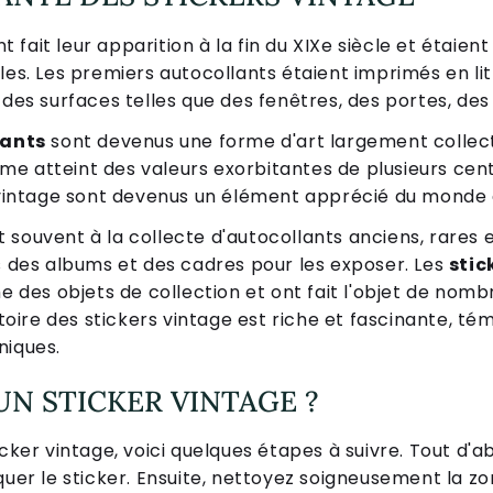
nt fait leur apparition à la fin du XIXe siècle et étaient 
les. Les premiers autocollants étaient imprimés en li
 des surfaces telles que des fenêtres, des portes, de
lants
sont devenus une forme d'art largement collec
 atteint des valeurs exorbitantes de plusieurs centai
s vintage sont devenus un élément apprécié du monde d
souvent à la collecte d'autocollants anciens, rares e
s des albums et des cadres pour les exposer. Les
stic
des objets de collection et ont fait l'objet de nom
stoire des stickers vintage est riche et fascinante, té
niques.
N STICKER VINTAGE ?
cker vintage, voici quelques étapes à suivre. Tout d'ab
quer le sticker. Ensuite, nettoyez soigneusement la zo