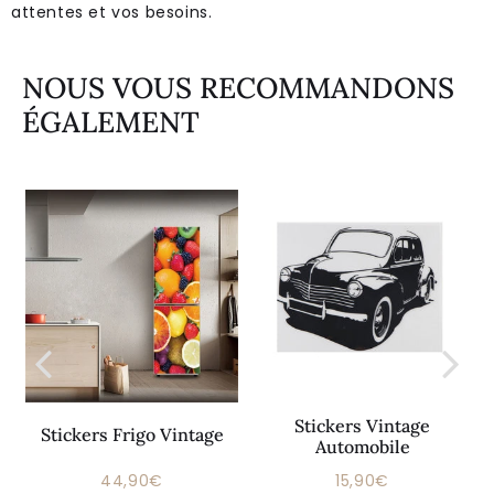
attentes et vos besoins.
NOUS VOUS RECOMMANDONS
ÉGALEMENT
Stickers Vintage
Stickers Frigo Vintage
Automobile
44,90€
15,90€
Prix
44,90€
Prix
15,90€