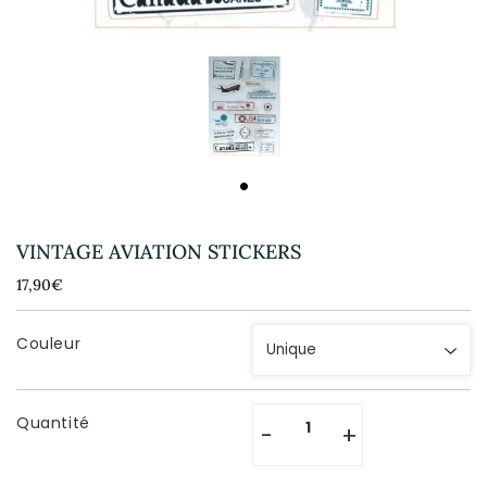
VINTAGE AVIATION STICKERS
17,90€
17,90€
Unit
price
Couleur
Quantité
-
+