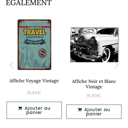
ÉGALEMENT
Affiche Voyage Vintage
Affiche Noir et Blanc
Vintage
19,99€
Prix
19,99€
16,90€
Prix
16,90€
régulier
régulier
Ajouter au
Ajouter au
panier
panier