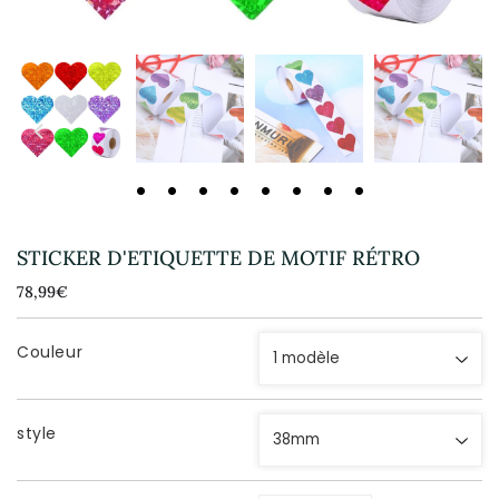
STICKER D'ETIQUETTE DE MOTIF RÉTRO
78,99€
78,99€
Unit
price
Couleur
style