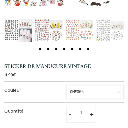
STICKER DE MANUCURE VINTAGE
11,99€
11,99€
Unit
price
Couleur
Quantité
-
+