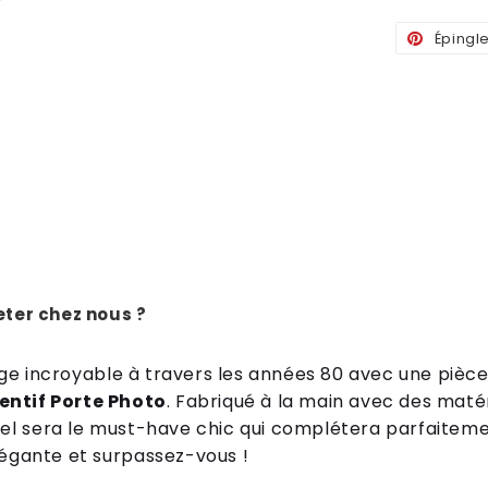
Épingl
ter chez nous ?
ge
inc
roy
able
à
travers
les
ann
é
es
80
a
vec
une
pi
è
c
entif Porte Photo
.
Fab
ri
qu
é
à
la
main
a
vec
des
mat
é
re
l
ser
a
le
must
-
have
chic
qui
compl
é
tera
par
f
ait
eme
lé
g
ante
et
sur
p
asse
z
-
vous
!