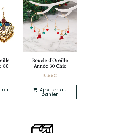
Montre Calculatrice
eille
Boucle d’Oreille
Année 80
e 80
Année 80 Chic
139,99€
Prix
139,99
16,99€
Prix
17,99€
16,99€
régulier
er
régulier
Ajouter au
Ajouter au
panier
panier