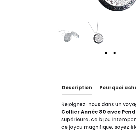
Description
Pourquoi ache
Re
jo
ign
ez
-
n
ous
d
ans
un
voya
Collier Année 80 avec Pend
sup
é
rie
ure
,
ce
b
ij
ou
int
emp
o
ce
joy
au
magn
if
ique
,
so
ye
z
é