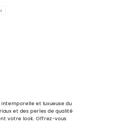
er
Épingler
sur
Pinterest
e
int
emp
ore
l
le
et
lux
ue
use
du
ri
aux
et
des
per
les
de
qual
ité
nt
vot
re
look
.
Off
rez
-
vous