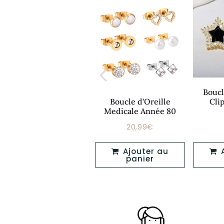
Boucl
Boucle D’oreille
Boucle d’Oreille
Cli
Créole Années 80
Medicale Année 80
36,99€
20,99€
Prix
Prix
36,99€
20,99€
régulier
régulier
Ajouter au
Ajouter au
Ajouter au
panier
panier