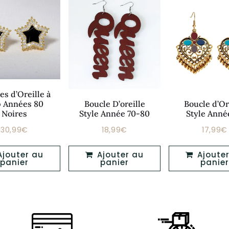
es d’Oreille à
p Années 80
Boucle D’oreille
Boucle d’Or
Noires
Style Année 70-80
Style Anné
30,99€
18,99€
17,99€
Prix
Prix
Prix
30,99€
18,99€
régulier
régulier
réguli
Ajouter au
Ajouter au
panier
panier
panier