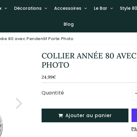
x
Décorations
Accessoires
Le Bar
Style 80
Blog
nnée 80 avec Pendentif Porte Photo
COLLIER ANNÉE 80 AVE
PHOTO
24,99€
24,99€
Unit
price
Quantité
Ajouter au panier
P