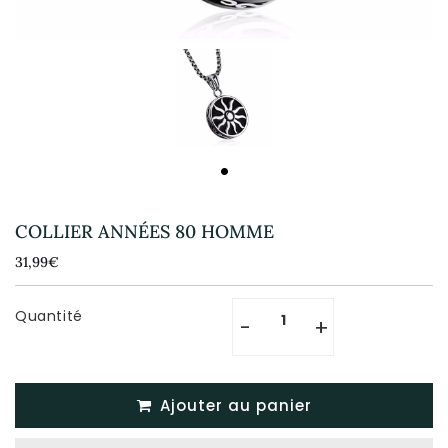
COLLIER ANNÉES 80 HOMME
31,99€
31,99€
Unit
price
Quantité
-
+
Ajouter au panier