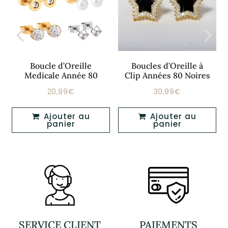
Boucle d’Oreille
Boucles d’Oreille à
Medicale Année 80
Clip Années 80 Noires
20,99€
30,99€
Prix
20,99€
Prix
30,99€
régulier
régulier
Ajouter au
Ajouter au
panier
panier
SERVICE CLIENT
PAIEMENTS