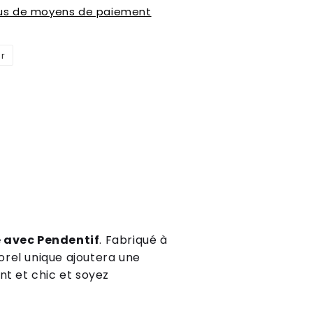
lus de moyens de paiement
er
Épingler
sur
Pinterest
 avec Pendentif
.
Fab
ri
qu
é
à
ore
l
unique
a
j
outer
a
une
nt
et
chic
et
so
ye
z