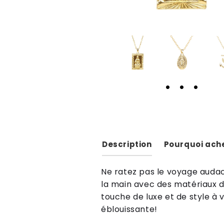
Description
Pourquoi ache
Ne
rate
z
pas
le
voyage
aud
a
la
main
a
vec
des
mat
é
ri
aux
d
tou
che
de
lux
e
et
de
style
à
v
é
bl
ou
iss
ante
!