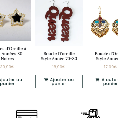
es d’Oreille à
p Années 80
Boucle D’oreille
Boucle d’Or
Noires
Style Année 70-80
Style Anné
30,99€
18,99€
17,99€
Prix
Prix
Prix
30,99€
18,99€
régulier
régulier
réguli
Ajouter au
Ajouter au
panier
panier
panier