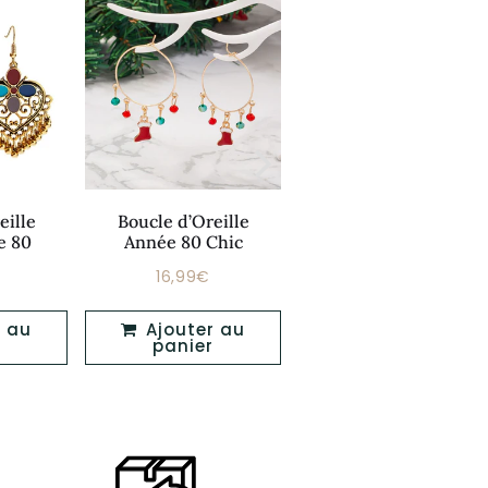
Montre Calculatrice
eille
Boucle d’Oreille
Année 80
e 80
Année 80 Chic
139,99€
Prix
139,99
16,99€
Prix
17,99€
16,99€
régulier
er
régulier
Ajouter au
Ajouter au
panier
panier