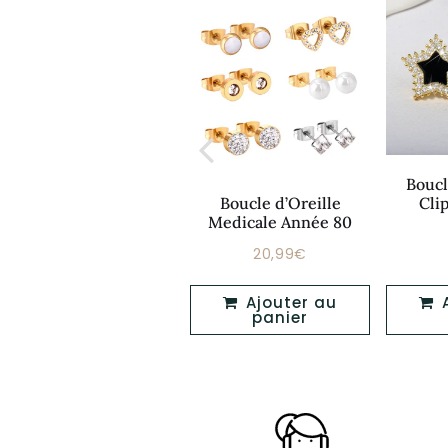
Boucl
Boucle D’oreille
Boucle d’Oreille
Cli
Créole Années 80
Medicale Année 80
36,99€
20,99€
Prix
Prix
36,99€
20,99€
régulier
régulier
Ajouter au
Ajouter au
Ajouter au
panier
panier