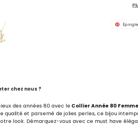
P
Épingl
ter chez nous ?
c
ie
ux
des
ann
é
es
80
a
vec
le
Collier Année 80 Femme
e
qual
ité
et
parse
m
é
de
j
ol
ies
per
les
,
ce
b
ij
ou
int
emp
ot
re
look
.
D
é
mar
quez
-
vous
a
vec
ce
must
have
é
lé
g
a