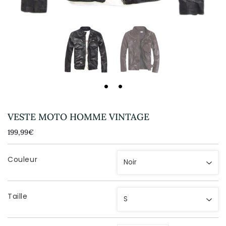
VESTE MOTO HOMME VINTAGE
199,99€
199,99€
Unit
price
Couleur
Taille