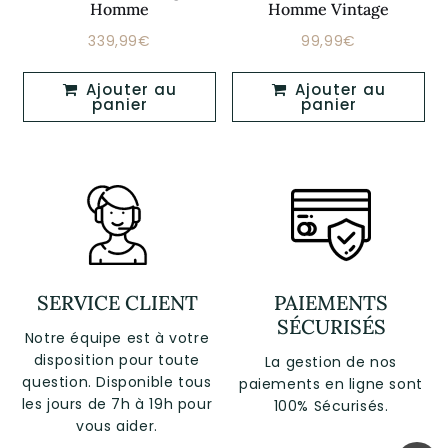
Homme
Homme Vintage
339,99€
99,99€
Prix
339,99€
Prix
99,99€
régulier
régulier
Ajouter au
Ajouter au
panier
panier
SERVICE CLIENT
PAIEMENTS
SÉCURISÉS
Notre équipe est à votre
disposition pour toute
La gestion de nos
question. Disponible tous
paiements en ligne sont
les jours de 7h à 19h pour
100% Sécurisés.
vous aider.