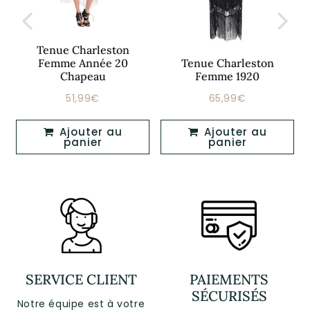
Tenue Charleston
Femme Année 20
Tenue Charleston
Chapeau
Femme 1920
51,99€
65,99€
Prix
51,99€
Prix
65,99€
régulier
régulier
Ajouter au
Ajouter au
panier
panier
SERVICE CLIENT
PAIEMENTS
SÉCURISÉS
Notre équipe est à votre