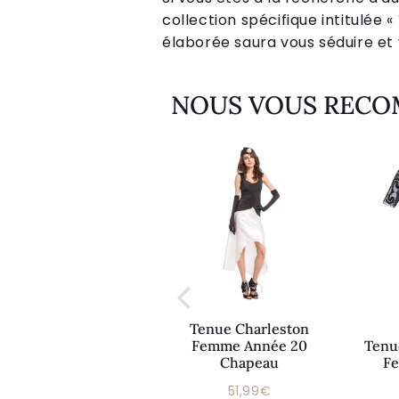
collection spécifique intitulée «
élaborée saura vous séduire et v
NOUS VOUS REC
Tenue Charleston
Charleston Tenue
Femme Année 20
Tenu
Femme Robe Blanche
Chapeau
F
52,99€
51,99€
Prix
Prix
52,99€
51,99€