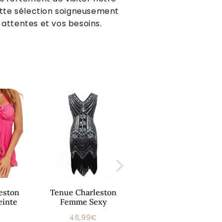
tte sélection soigneusement
 attentes et vos besoins.
eston
Tenue Charleston
Charleston Tenue
inte
Femme Sexy
Femme Année 20
46,99€
44,99€
Prix
Prix
30,99€
46,99€
44,99