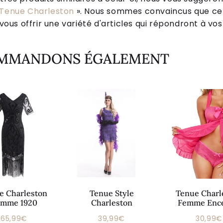
Tenue Charleston
». Nous sommes convaincus que ce
ous offrir une variété d'articles qui répondront à vos
OMMANDONS ÉGALEMENT
e Charleston
Tenue Style
Tenue Charl
emme 1920
Charleston
Femme Ence
65,99€
39,99€
30,99€
Prix
Prix
Prix
65,99€
39,99€