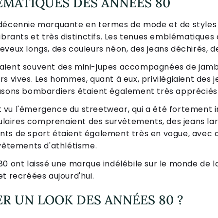
ÉMATIQUES DES ANNÉES 80
 décennie marquante en termes de mode et de styles 
vibrants et très distinctifs. Les tenues emblématiqu
veux longs, des couleurs néon, des jeans déchirés, d
aient souvent des mini-jupes accompagnées de jambi
s vives. Les hommes, quant à eux, privilégiaient des je
ousons bombardiers étaient également très apprécié
vu l'émergence du streetwear, qui a été fortement in
pulaires comprenaient des survêtements, des jeans lar
nts de sport étaient également très en vogue, avec 
 vêtements d'athlétisme.
80 ont laissé une marque indélébile sur le monde de 
t recréées aujourd'hui.
 UN LOOK DES ANNÉES 80 ?