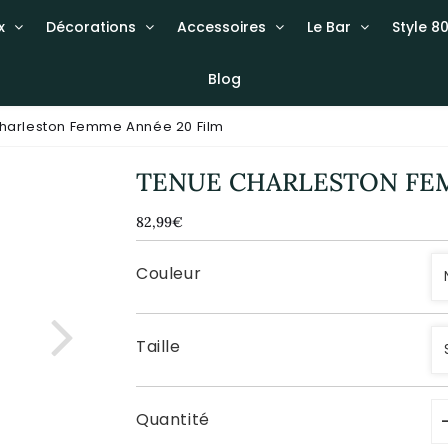
x
Décorations
Accessoires
Le Bar
Style 80
Blog
harleston Femme Année 20 Film
TENUE CHARLESTON FEM
82,99€
82,99€
Unit
price
Couleur
Taille
Quantité