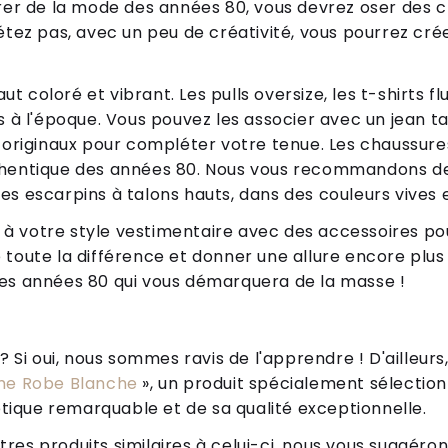
irer de la mode des années 80, vous devrez oser des 
étez pas, avec un peu de créativité, vous pourrez crée
 coloré et vibrant. Les pulls oversize, les t-shirts fl
s à l'époque. Vous pouvez les associer avec un jean ta
s originaux pour compléter votre tenue. Les chaussur
thentique des années 80. Nous vous recommandons de
es escarpins à talons hauts, dans des couleurs vives 
le à votre style vestimentaire avec des accessoires p
toute la différence et donner une allure encore plus 
des années 80 qui vous démarquera de la masse !
Si oui, nous sommes ravis de l'apprendre ! D'ailleurs,
me Robe Blanche
», un produit spécialement sélectionn
tique remarquable et de sa qualité exceptionnelle.
tres produits similaires à celui-ci, nous vous suggéro