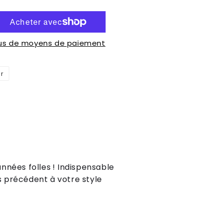
lus de moyens de paiement
er
Épingler
sur
Pinterest
nnées folles ! Indispensable
 précédent à votre style