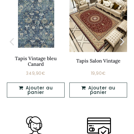
Tapis Vintage bleu
Tapis Salon Vintage
Canard
349,90€
19,90€
Prix
349,90€
Prix
19,90€
régulier
régulier
Ajouter au
Ajouter au
panier
panier