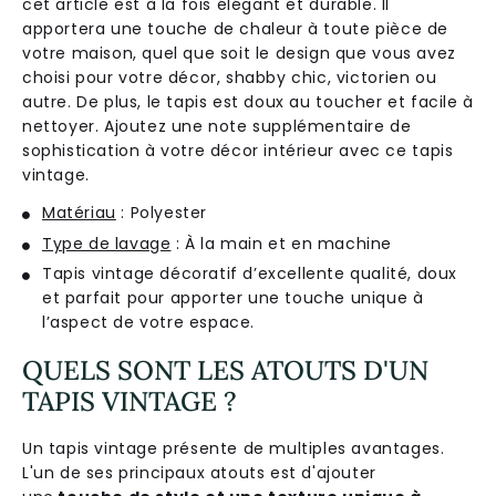
c
et
article
est
à
la
f
ois
é
lé
g
ant
et
durable
.
Il
app
orter
a
une
tou
che
de
ch
ale
ur
à
t
oute
pi
è
ce
de
vot
re
ma
ison
,
qu
el
que
so
it
le
design
que
v
ous
a
vez
cho
isi
pour
vot
re
dé
cor
,
sh
abby
chic
,
vict
or
ien
o
u
aut
re
.
De
plus
,
le
tap
is
est
dou
x
au
tou
cher
et
fac
ile
à
net
t
oyer
.
Aj
out
ez
une
note
suppl
é
ment
aire
de
sophistication
à
vot
re
dé
cor
int
é
rie
ur
a
vec
ce
tap
is
vintage
.
Matériau
: Polyester
Type de lavage
: À la main et en machine
Tapis vintage décoratif d’excellente qualité, doux
et parfait pour apporter une touche unique à
l’aspect de votre espace.
QUELS SONT LES ATOUTS D'UN
TAPIS VINTAGE ?
Un tapis vintage présente de multiples avantages.
L'un de ses principaux atouts est d'ajouter