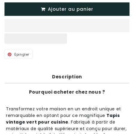
Ajouter au panier
Épingler
Épingler
sur
Pinterest
Description
Pourquoi acheter chez nous ?
Transform
ez
vot
re
ma
ison
en
un
end
roit
unique
et
rem
ar
qu
able
en
opt
ant
pour
ce
magn
if
ique
Tapis
vintage vert pour cuisine
.
Fab
ri
qu
é
à
part
ir
de
mat
é
ri
aux
de
qual
ité
sup
é
rie
ure
et
con
ç
u
pour
d
urer
,