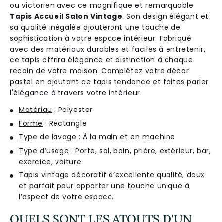
o
u
vict
or
ien
a
vec
ce
magn
if
ique
et
rem
ar
qu
able
Tapis Accueil Salon Vintage
.
Son
design
é
lé
g
ant
et
sa
qual
ité
in
é
gal
ée
a
j
outer
ont
une
tou
che
de
sophistication
à
vot
re
es
pace
int
é
rie
ur
.
Fab
ri
qu
é
a
vec
des
mat
é
ri
aux
dur
ables
et
fac
iles
à
ent
ret
en
ir
,
ce
tap
is
off
r
ira
é
lé
g
ance
et
distinction
à
cha
que
rec
oin
de
vot
re
ma
ison
.
Compl
é
te
z
vot
re
dé
cor
past
el
en
a
j
out
ant
ce
tap
is
tend
ance
et
fa
ites
par
ler
l
'
é
lé
g
ance
à
travers
vot
re
int
é
rie
ur
.
Matériau
: Polyester
Forme
: Rectangle
Type de lavage
: À la main et en machine
Type d’usage
: Porte, sol, bain, prière, extérieur, bar,
exercice, voiture.
Tapis vintage décoratif d’excellente qualité, doux
et parfait pour apporter une touche unique à
l’aspect de votre espace.
QUELS SONT LES ATOUTS D'UN