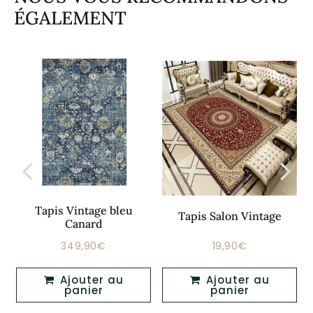
ÉGALEMENT
Tapis Vintage bleu
Tapis Salon Vintage
Canard
349,90€
19,90€
Prix
349,90€
Prix
19,90€
régulier
régulier
Ajouter au
Ajouter au
panier
panier