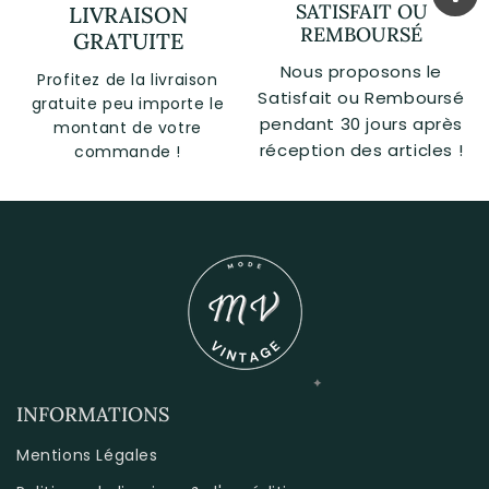
SATISFAIT OU
LIVRAISON
REMBOURSÉ
GRATUITE
Nous proposons le
Profitez de la livraison
Satisfait ou Remboursé
gratuite peu importe le
pendant 30 jours après
montant de votre
réception des articles !
commande !
INFORMATIONS
Mentions Légales