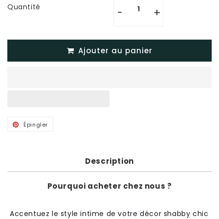
Quantité
-
+
Ajouter au panier
Épingler
Épingler
sur
Pinterest
Description
Pourquoi acheter chez nous ?
Acc
ent
uez
le
style
int
ime
de
vot
re
dé
cor
sh
abby
chic