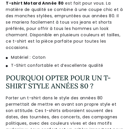
T-shirt Motard Année 80
est
f
ait
pour
v
ous
.
La
mat
i
ère
de
qual
ité
se
combine
à
une
cou
pe
chic
et
à
des
man
ches
styl
é
es
,
em
pr
unt
é
es
aux
ann
é
es
80
.
Il
se
mar
iera
fac
ile
ment
à
t
ous
v
os
jeans
et
shorts
pr
é
f
ér
és
,
pour
off
rir
à
t
ous
les
h
omm
es
un
look
charm
ant
.
Disp
on
ible
en
plus
ie
urs
cou
le
urs
et
ta
illes
,
ce
t
-
shirt
est
la
pi
è
ce
par
fa
ite
pour
t
out
es
les
occasions
.
Matériel : Coton
T-Shirt confortable et d’excellente qualité
POURQUOI OPTER POUR UN T-
SHIRT STYLE ANNÉES 80 ?
Porter un t-shirt dans le style des années 80
permettait de mettre en avant son propre style et
son attitude. Ces t-shirts arboraient souvent des
dates, des tournées, des concerts, des campagnes
politiques, avec des couleurs vives et des motifs