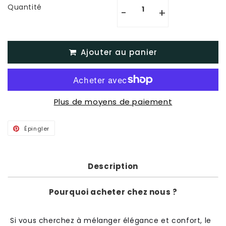
Quantité
-
+
Ajouter au panier
Plus de moyens de paiement
Épingler
Épingler
sur
Pinterest
Description
Pourquoi acheter chez nous ?
Si
v
ous
cher
che
z
à
m
é
l
anger
é
lé
g
ance
et
conf
ort
,
le