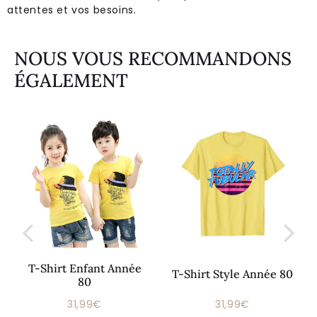
attentes et vos besoins.
NOUS VOUS RECOMMANDONS
ÉGALEMENT
T-Shirt Enfant Année
T-Shirt Style Année 80
80
31,99€
31,99€
Prix
31,99€
Prix
31,99€