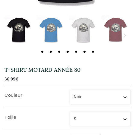
T-SHIRT MOTARD ANNÉE 80
36,99€
36,99€
Unit
price
Couleur
Taille