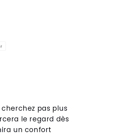
er
Épingler
sur
Pinterest
cher
che
z
pas
plus
r
cer
a
le
regard
d
è
s
n
ira
un
conf
ort