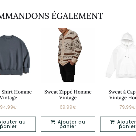
OMMANDONS ÉGALEMENT
-Shirt Homme
Sweat Zippé Homme
Sweat à Ca
Vintage
Vintage
Vintage H
94,99€
69,99€
79,99€
Prix
Prix
Prix
94,99€
69,99€
régulier
régulier
réguli
Ajouter au
Ajouter au
panier
panier
panier