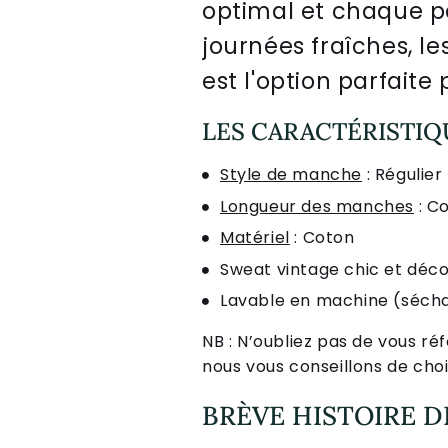
optimal
et
cha
que
p
j
ourn
é
es
fra
î
ches
,
le
est
l
'
option
par
fa
ite
LES CARACTÉRISTIQ
Style de manche
: Régulier
Longueur des manches
: C
Matériel
: Coton
Sweat vintage chic et déco
Lavable en machine (séchag
NB : N’oubliez pas de vous ré
nous vous conseillons de choi
BRÈVE HISTOIRE D