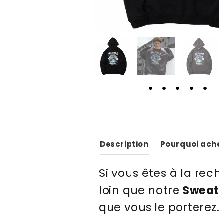
Description
Pourquoi ache
Si
v
ous
ê
tes
à
la
rec
lo
in
que
not
re
Sweat 
que
v
ous
le
port
ere
z