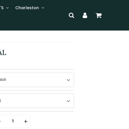
'S
Charleston
AL
-
+