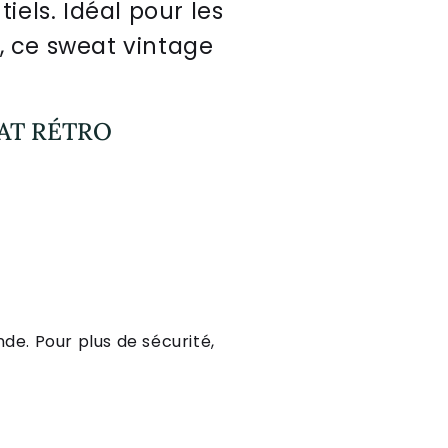
t
i
els
.
Id
é
al
pour
les
,
ce
sweat
vintage
AT RÉTRO
de. Pour plus de sécurité,