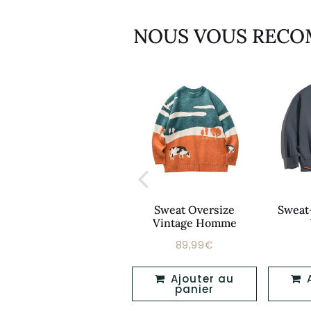
NOUS VOUS REC
Sweat Homme Moto
Sweat Oversize
Sweat
Vintage
Vintage Homme
69,99€
89,99€
Prix
Prix
69,99€
89,99€
régulier
régulier
Ajouter au
Ajouter au
Ajouter au
panier
panier