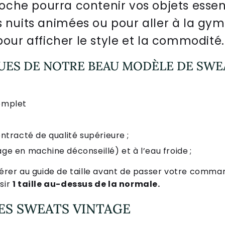
oche
pour
ra
cont
en
ir
v
os
obj
ets
ess
en
s
nu
its
anim
é
es
o
u
pour
all
er
à
la
gym
pour
aff
ic
her
le
style
et
la
commod
ité
.
UES DE NOTRE BEAU MODÈLE DE SWE
omplet
ntracté de qualité supérieure ;
e en machine déconseillé) et à l’eau froide ;
férer au guide de taille avant de passer votre comman
sir
1 taille au-dessus de la normale.
ES SWEATS VINTAGE