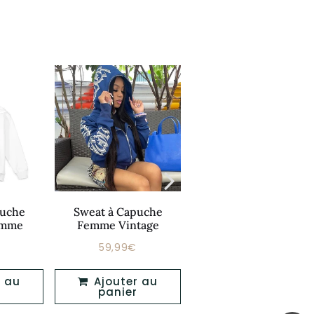
puche
Sweat à Capuche
Sweat Oversize
omme
Femme Vintage
Vintage Femme
59,99€
39,99€
Prix
Prix
79,99€
59,99€
39,99€
er
régulier
régulier
Ajouter au
Ajouter au
panier
panier