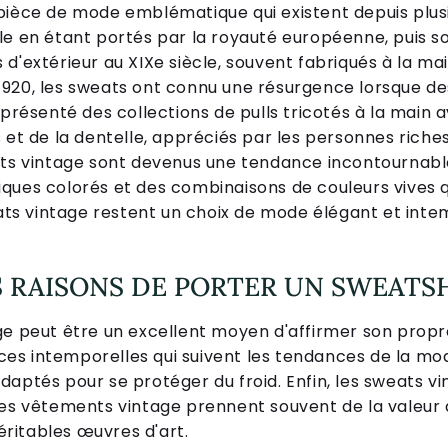
pièce de mode emblématique qui existent depuis plusie
le en étant portés par la royauté européenne, puis s
d'extérieur au XIXe siècle, souvent fabriqués à la ma
1920, les sweats ont connu une résurgence lorsque d
présenté des collections de pulls tricotés à la main a
 et de la dentelle, appréciés par les personnes riche
eats vintage sont devenus une tendance incontournab
ques colorés et des combinaisons de couleurs vives q
eats vintage restent un choix de mode élégant et inte
 RAISONS DE PORTER UN SWEATSH
ge peut être un excellent moyen d'affirmer son propr
ièces intemporelles qui suivent les tendances de la m
daptés pour se protéger du froid. Enfin, les sweats v
les vêtements vintage prennent souvent de la valeur
ritables œuvres d'art.