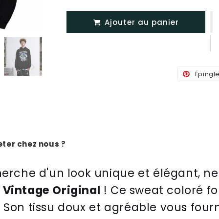
Ajouter au panier
Épingl
ter chez nous ?
her
che
d
'
un
look
unique
et
é
lé
g
ant
,
ne
Vintage Original
!
Ce
sweat
color
é
fo
.
Son
tiss
u
dou
x
et
ag
ré
able
v
ous
four