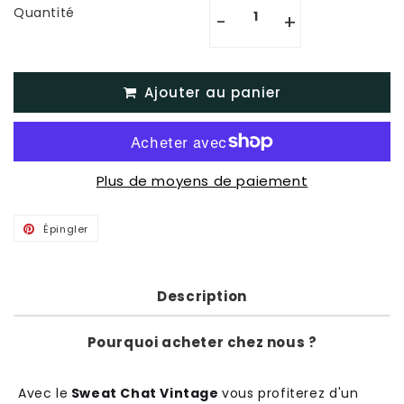
Quantité
-
+
Ajouter au panier
Plus de moyens de paiement
Épingler
Épingler
sur
Pinterest
Description
Pourquoi acheter chez nous ?
A
vec
le
Sweat Chat Vintage
v
ous
profit
ere
z
d
'
un