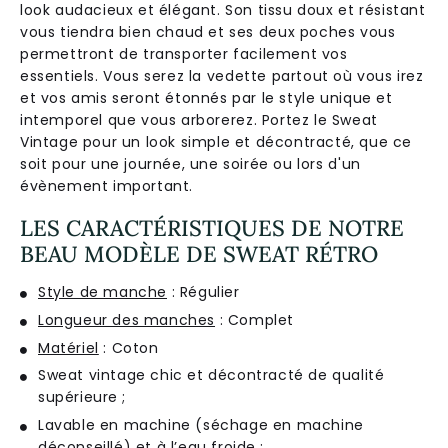
look
aud
ac
ie
ux
et
é
lé
g
ant
.
Son
tiss
u
dou
x
et
r
és
istant
v
ous
ti
endra
b
ien
ch
aud
et
s
es
de
ux
p
oc
hes
v
ous
per
met
tr
ont
de
transporter
fac
ile
ment
v
os
ess
ent
i
els
.
V
ous
se
rez
la
v
ed
ette
part
out
o
ù
v
ous
irez
et
v
os
am
is
ser
ont
é
ton
n
és
par
le
style
unique
et
int
emp
ore
l
que
v
ous
ar
b
ore
rez
.
Port
ez
le
Swe
at
Vintage
pour
un
look
simple
et
dé
contract
é
,
que
ce
so
it
pour
une
j
ourn
ée
,
une
so
ir
ée
o
u
l
ors
d
'
un
é
v
è
n
ement
important
.
LES CARACTÉRISTIQUES DE NOTRE
BEAU MODÈLE DE SWEAT RÉTRO
Style de manche
: Régulier
Longueur des manches
: Complet
Matériel
: Coton
Sweat vintage chic et décontracté de qualité
supérieure ;
Lavable en machine (séchage en machine
déconseillé) et à l’eau froide ;