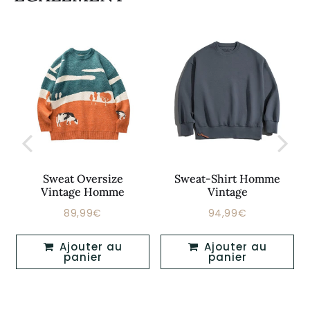
Sweat Oversize
Sweat-Shirt Homme
Vintage Homme
Vintage
89,99€
94,99€
Prix
89,99€
Prix
94,99€
régulier
régulier
Ajouter au
Ajouter au
panier
panier