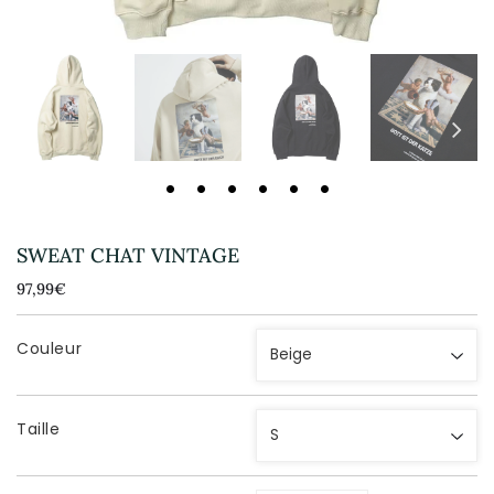
SWEAT CHAT VINTAGE
97,99€
97,99€
Unit
price
Couleur
Taille