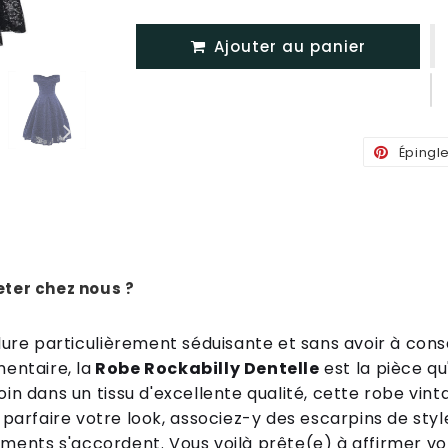
Ajouter au panier
Épingl
ter chez nous ?
l
ure
partic
uli
ère
ment
s
é
du
is
ante
et
sans
av
oir
à
cons
ment
aire
,
la
Robe Rockabilly Dentelle
est
la
pi
è
ce
qu
o
in
d
ans
un
tiss
u
d
'
ex
cellent
e
qual
ité
,
c
ette
robe
vint
par
f
aire
vot
re
look
,
ass
oc
ie
z
-
y
des
esc
arp
ins
de
styl
ements
s
'
acc
ord
ent
.
V
ous
vo
il
à
pr
ê
te
(
e
)
à
aff
ir
mer
vo