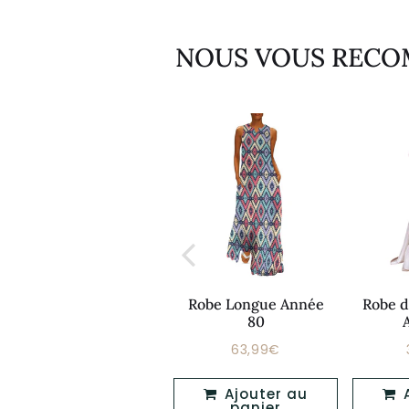
NOUS VOUS REC
Robe Année 80
Robe Longue Année
Robe d
Femme
80
64,99€
63,99€
Prix
Prix
64,99€
63,99€
régulier
régulier
Ajouter au
Ajouter au
Ajouter au
panier
panier