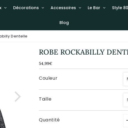
x
Décorations
Accessoires
Le Bar
Style 80
Blog
billy Dentelle
ROBE ROCKABILLY DENT
54,99€
54,99€
Unit
price
Couleur
Taille
Quantité