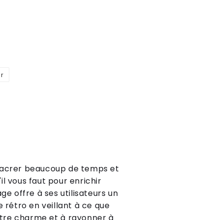
er
Épingler
sur
Pinterest
ac
rer
be
auc
oup
de
tem
ps
et
'
il
v
ous
f
aut
pour
enrich
ir
age
off
re
à
s
es
util
is
ateurs
un
e
ré
tro
en
ve
ill
ant
à
ce
que
t
re
char
me
et
à
ray
on
ner
à