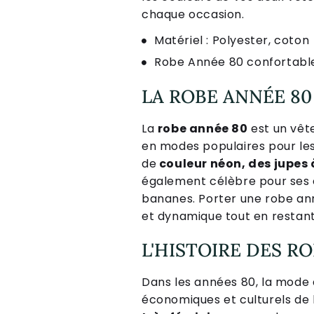
cha
que
occasion
.
Matériel : Polyester, coton
Robe Année 80 confortable 
LA ROBE ANNÉE 8
La
robe année 80
est un vêt
en modes populaires pour l
de
couleur néon, des jupes à
également célèbre pour ses c
bananes. Porter une robe ann
et dynamique tout en restant
L'HISTOIRE DES R
Dans les années 80, la mode 
économiques et culturels de 