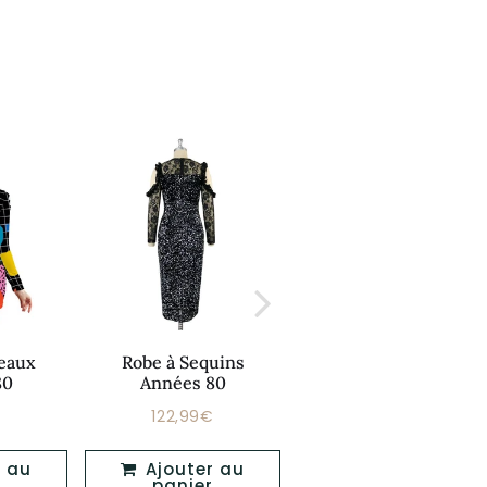
reaux
Robe à Sequins
Robe Américaine
80
Années 80
Courte Année 80
122,99€
51,99€
Prix
Prix
52,99€
122,99€
51,99€
er
régulier
régulier
Ajouter au
Ajouter au
panier
panier