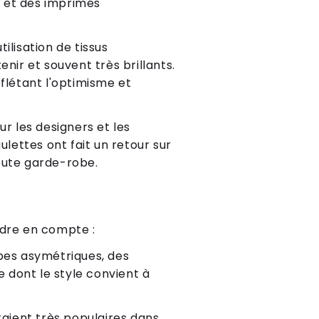
s et des imprimés
utilisation de tissus
enir et souvent très brillants.
flétant l'optimisme et
ur les designers et les
ettes ont fait un retour sur
oute garde-robe.
ndre en compte :
pes asymétriques, des
e dont le style convient à
taient très populaires dans