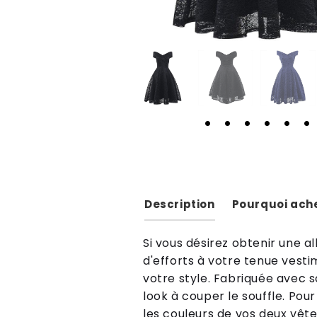
Description
Pourquoi ache
Si
v
ous
d
és
irez
ob
ten
ir
une
al
d
'
eff
orts
à
vot
re
ten
ue
vest
i
vot
re
style
.
Fab
ri
qu
ée
a
vec
s
look
à
cou
per
le
sou
ff
le
.
Pour
les
cou
le
urs
de
v
os
de
ux
v
ê
t