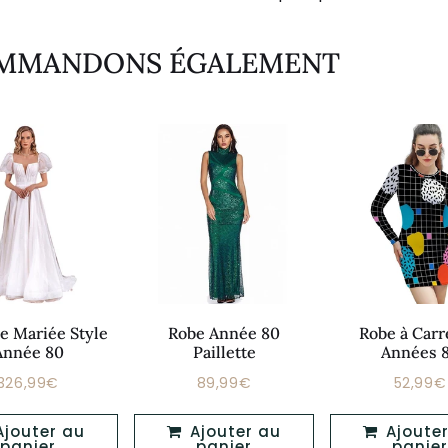
OMMANDONS ÉGALEMENT
e Mariée Style
Robe Année 80
Robe à Car
Année 80
Paillette
Années 
326,99€
89,99€
52,99€
Prix
Prix
Prix
326,99€
89,99€
régulier
régulier
réguli
Ajouter au
Ajouter au
panier
panier
panier