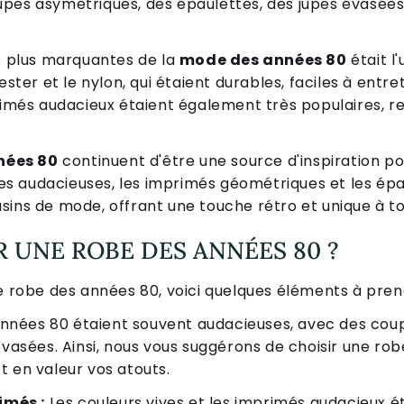
upes asymétriques, des épaulettes, des jupes évasée
s plus marquantes de la
mode des années 80
était l'
ester et le nylon, qui étaient durables, faciles à entret
rimés audacieux étaient également très populaires, re
nées 80
continuent d'être une source d'inspiration po
 audacieuses, les imprimés géométriques et les épaul
sins de mode, offrant une touche rétro et unique à t
 UNE ROBE DES ANNÉES 80 ?
ne robe des années 80, voici quelques éléments à pre
années 80 étaient souvent audacieuses, avec des cou
vasées. Ainsi, nous vous suggérons de choisir une rob
 en valeur vos atouts.
imés :
Les couleurs vives et les imprimés audacieux é