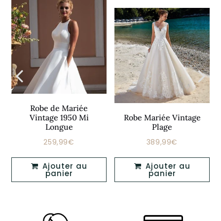
Robe de Mariée
Vintage 1950 Mi
Robe Mariée Vintage
Longue
Plage
259,99€
389,99€
€
Prix
259,99€
Prix
389,99€
régulier
régulier
Ajouter au
Ajouter au
panier
panier