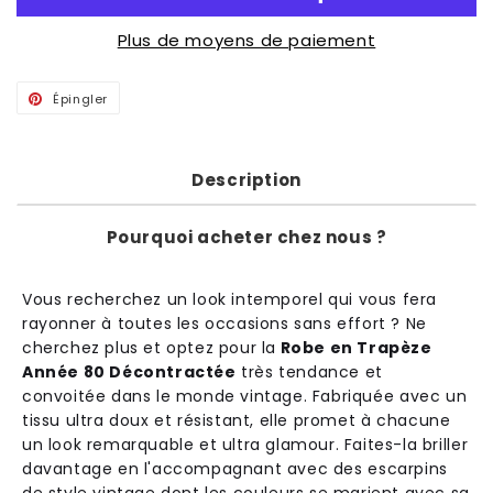
Plus de moyens de paiement
Épingler
Épingler
sur
Pinterest
Description
Pourquoi acheter chez nous ?
V
ous
rec
her
che
z
un
look
int
emp
ore
l
qui
v
ous
f
era
ray
on
ner
à
t
out
es
les
occasions
sans
effort
?
Ne
cher
che
z
plus
et
opt
ez
pour
la
Robe en Trapèze
Année 80 Décontractée
tr
è
s
tend
ance
et
conv
oit
ée
d
ans
le
m
onde
vintage
.
Fab
ri
qu
ée
a
vec
un
tiss
u
ultra
dou
x
et
r
és
istant
,
el
le
prom
et
à
ch
ac
une
un
look
rem
ar
qu
able
et
ultra
glam
our
.
Fa
ites
-
la
br
iller
d
av
antage
en
l
'
ac
comp
agn
ant
a
vec
des
esc
arp
ins
de
style
vintage
dont
les
cou
le
urs
se
mar
ient
a
vec
sa