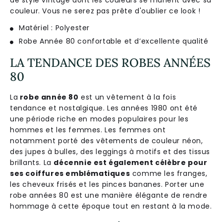
cou
le
ur
.
V
ous
ne
se
rez
pas
pr
ê
te
d
'
ou
bl
ier
ce
look
!
Matériel : Polyester
Robe Année 80 confortable et d’excellente qualité
LA TENDANCE DES ROBES ANNÉES
80
La
robe année 80
est un vêtement à la fois
tendance et nostalgique. Les années 1980 ont été
une période riche en modes populaires pour les
hommes et les femmes. Les femmes ont
notamment porté des vêtements de couleur néon,
des jupes à bulles, des leggings à motifs et des tissus
brillants. La
décennie est également célèbre pour
ses coiffures emblématiques
comme les franges,
les cheveux frisés et les pinces bananes. Porter une
robe années 80 est une manière élégante de rendre
hommage à cette époque tout en restant à la mode.