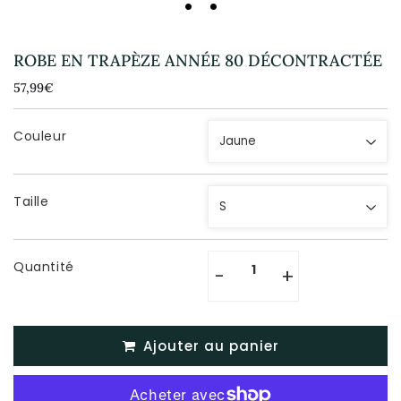
ROBE EN TRAPÈZE ANNÉE 80 DÉCONTRACTÉE
57,99€
57,99€
Unit
price
Couleur
Taille
Quantité
-
+
Ajouter au panier