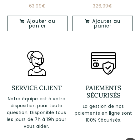
63,99€
326,99€
Prix
63,99€
Prix
326,99€
régulier
régulier
Ajouter au
Ajouter au
panier
panier
SERVICE CLIENT
PAIEMENTS
SÉCURISÉS
Notre équipe est à votre
disposition pour toute
La gestion de nos
question. Disponible tous
paiements en ligne sont
les jours de 7h à 19h pour
100% Sécurisés.
vous aider.