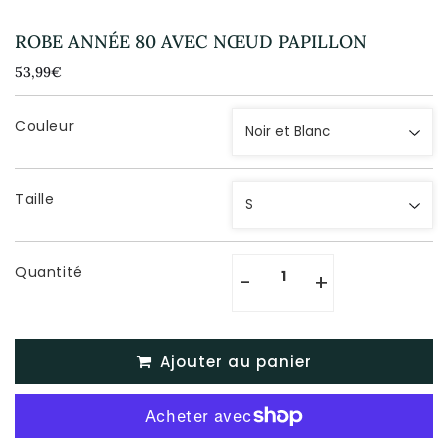
ROBE ANNÉE 80 AVEC NŒUD PAPILLON
53,99€
53,99€
Unit
price
Couleur
Taille
Quantité
-
+
Ajouter au panier