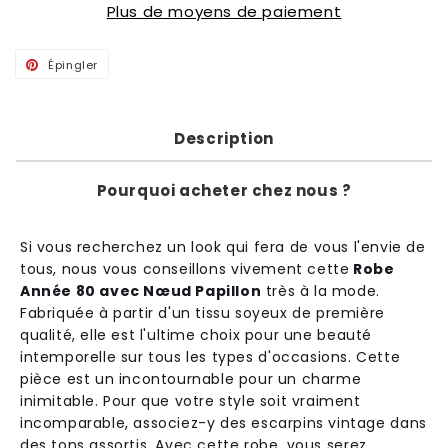
Plus de moyens de paiement
Épingler
Épingler
sur
Pinterest
Description
Pourquoi acheter chez nous ?
Si
v
ous
rec
her
che
z
un
look
qui
f
era
de
v
ous
l
'
envie de
t
ous
,
n
ous
v
ous
con
se
ill
ons
v
ive
ment
c
ette
Robe
Année 80 avec Nœud Papillon
tr
è
s
à
la
mode
.
Fab
ri
qu
ée
à
part
ir
d
'
un
tiss
u
so
ye
ux
de
prem
i
ère
qual
ité
,
el
le
est
l
'
ult
ime
cho
ix
pour
une
beaut
é
int
emp
ore
l
le
sur
t
ous
les
types
d
'
occ
asions
.
C
ette
pi
è
ce
est
un
inc
ont
ourn
able
pour
un
char
me
in
im
itable
.
Pour
que
vot
re
style
so
it
v
ra
iment
incom
parable
,
ass
oc
ie
z
-
y
des
esc
arp
ins
vintage
d
ans
des
tons
ass
ort
is
.
Ave
c
c
ette
robe
,
v
ous
se
rez