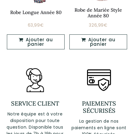
Robe de Mariée Style
Robe Longue Année 80
Année 80
63,99€
326,99€
Prix
63,99€
Prix
326,99€
régulier
régulier
Ajouter au
Ajouter au
panier
panier
SERVICE CLIENT
PAIEMENTS
SÉCURISÉS
Notre équipe est à votre
disposition pour toute
La gestion de nos
question. Disponible tous
paiements en ligne sont
les jours de 7h à 19h pour