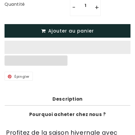
Quantité
-
+
Ajouter au panier
Épingler
Épingler
sur
Pinterest
Description
Pourquoi acheter chez nous ?
Prof
ite
z
de
la
sa
ison
hi
vern
ale
a
vec