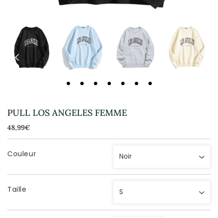
PULL LOS ANGELES FEMME
48,99€
48,99€
Unit
price
Couleur
Taille