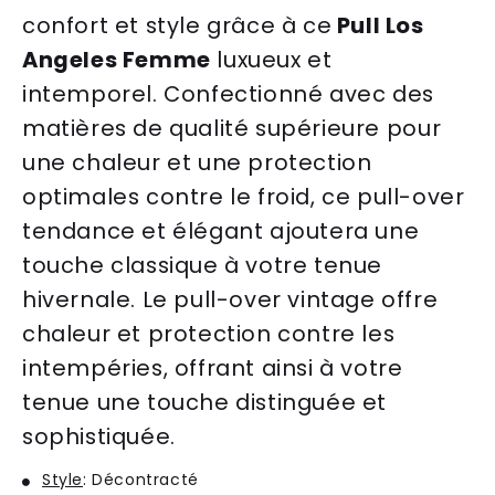
conf
ort
et
style
gr
â
ce
à
ce
Pull Los
Angeles Femme
lux
ue
ux
et
int
emp
ore
l
.
Con
fect
ion
n
é
a
vec
des
mat
i
è
res
de
qual
ité
sup
é
rie
ure
pour
une
ch
ale
ur
et
une
protection
optim
ales
cont
re
le
f
roid
,
ce
pull
-
over
tend
ance
et
é
lé
g
ant
a
j
outer
a
une
tou
che
class
ique
à
vot
re
ten
ue
hi
vern
ale
.
Le
pull
-
over
vintage
off
re
ch
ale
ur
et
protection
cont
re
les
int
emp
é
ries
,
off
rant
a
ins
i
à
vot
re
ten
ue
une
tou
che
distingu
ée
et
soph
ist
iqu
ée
.
Style
: Décontracté