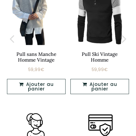
Pull sans Manche
Pull Ski Vintage
Homme Vintage
Homme
59,99€
59,99€
Prix
59,99€
Prix
59,99€
régulier
régulier
Ajouter au
Ajouter au
panier
panier