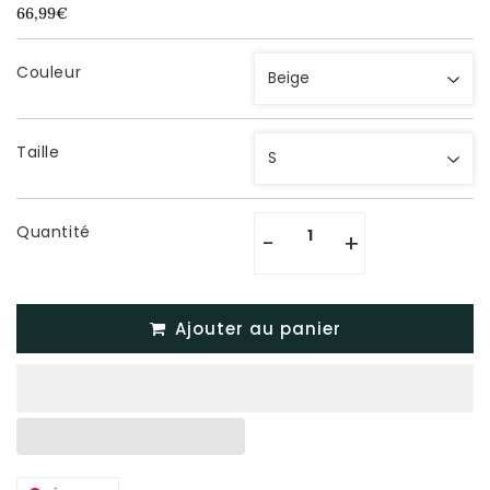
66,99€
66,99€
Unit
price
Couleur
Taille
Quantité
-
+
Ajouter au panier