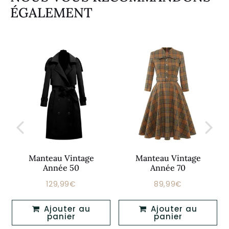
ÉGALEMENT
Manteau Vintage
Manteau Vintage
Année 50
Année 70
129,99€
89,99€
Prix
129,99€
Prix
89,99€
régulier
régulier
Ajouter au
Ajouter au
panier
panier