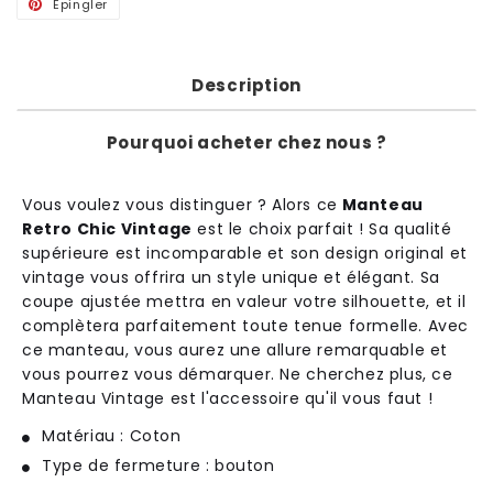
Épingler
Épingler
sur
Pinterest
Description
Pourquoi acheter chez nous ?
V
ous
vou
lez
v
ous
distingu
er
?
Al
ors
ce
Manteau
Retro Chic Vintage
est
le
cho
ix
par
f
ait
!
Sa
qual
ité
sup
é
rie
ure
est
incom
parable
et
son
design
original
et
vintage
v
ous
off
r
ira
un
style
unique
et
é
lé
g
ant
.
Sa
cou
pe
a
just
ée
met
tra
en
v
ale
ur
vot
re
silhouette
,
et
il
compl
è
tera
par
f
ait
ement
t
oute
ten
ue
form
elle
.
Ave
c
ce
m
ante
au
,
v
ous
a
ure
z
une
all
ure
rem
ar
qu
able
et
v
ous
pour
rez
v
ous
dé
mar
quer
.
Ne
cher
che
z
plus
,
ce
M
ante
au
Vintage
est
l
'
access
oire
qu
'
il
v
ous
f
aut
!
Matériau : Coton
Type de fermeture : bouton