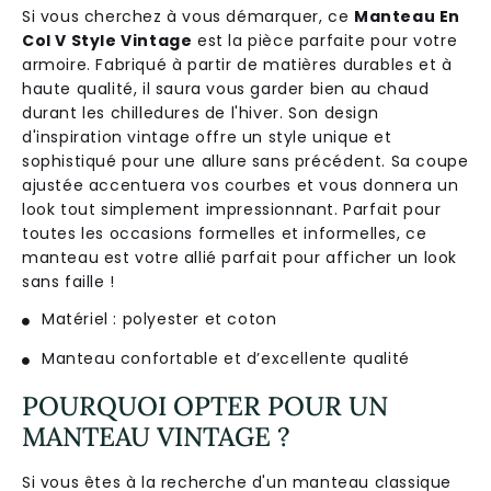
Si
v
ous
cher
che
z
à
v
ous
dé
mar
quer
,
ce
Manteau En
Col V Style Vintage
est
la
pi
è
ce
par
fa
ite
pour
vot
re
arm
oire
.
Fab
ri
qu
é
à
part
ir
de
mat
i
è
res
dur
ables
et
à
ha
ute
qual
ité
,
il
sa
ura
v
ous
gard
er
b
ien
au
ch
aud
dur
ant
les
ch
illed
ures
de
l
'
h
iver
.
Son
design
d
'
ins
piration
vintage
off
re
un
style
unique
et
soph
ist
iqu
é
pour
une
all
ure
sans
pr
é
cé
d
ent
.
Sa
cou
pe
a
just
ée
accent
u
era
v
os
cour
bes
et
v
ous
don
ner
a
un
look
t
out
simple
ment
impression
nant
.
Par
f
ait
pour
t
out
es
les
occasions
form
ell
es
et
inform
ell
es
,
ce
m
ante
au
est
vot
re
all
i
é
par
f
ait
pour
aff
ic
her
un
look
sans
fail
le
!
Matériel : polyester et coton
Manteau confortable et d’excellente qualité
POURQUOI OPTER POUR UN
MANTEAU VINTAGE ?
Si vous êtes à la recherche d'un manteau classique