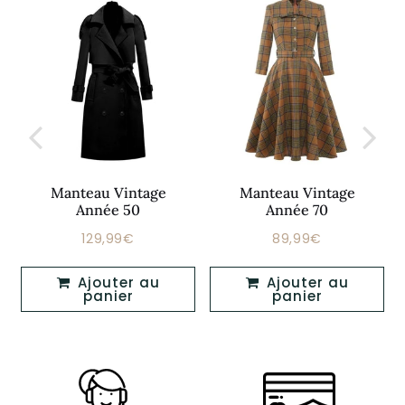
Manteau Vintage
Manteau Vintage
Année 50
Année 70
129,99€
89,99€
Prix
129,99€
Prix
89,99€
régulier
régulier
Ajouter au
Ajouter au
panier
panier