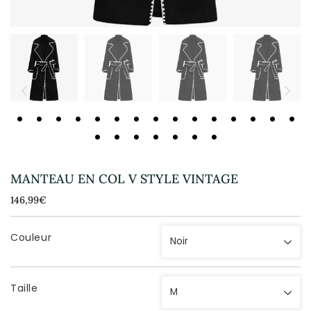
MANTEAU EN COL V STYLE VINTAGE
146,99€
146,99€
Unit
price
Couleur
Taille