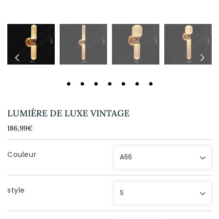
LUMIÈRE DE LUXE VINTAGE
186,99€
186,99€
Unit
price
Couleur
style