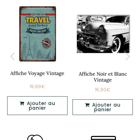
Affiche Voyage Vintage
Affiche Noir et Blanc
Vintage
19,99€
Prix
19,99€
16,90€
Prix
16,90€
régulier
régulier
Ajouter au
Ajouter au
panier
panier