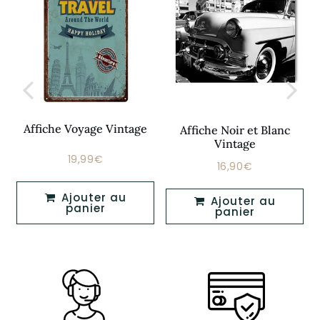
Affiche Voyage Vintage
Affiche Noir et Blanc
Vintage
19,99€
Prix
19,99€
16,90€
Prix
16,90€
régulier
régulier
Ajouter au
Ajouter au
panier
panier