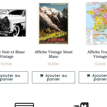
e Noir et Blanc
Affiche Vintage Mont
Affiche Fr
Vintage
Blanc
Vintag
16,90€
19,90€
12,90€
Prix
Prix
Prix
16,90€
19,90€
régulier
régulier
réguli
Ajouter au
Ajouter au
panier
panier
panier