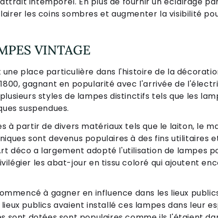
attrait intemporel. En plus de fournir un éclairage pa
irer les coins sombres et augmenter la visibilité pou
AMPES VINTAGE
ne place particulière dans l'histoire de la décoration
1800, gagnant en popularité avec l'arrivée de l'électri
lusieurs styles de lampes distinctifs tels que les lam
iques suspendues.
à partir de divers matériaux tels que le laiton, le mar
iques sont devenus populaires à des fins utilitaires e
t déco a largement adopté l'utilisation de lampes po
légier les abat-jour en tissu coloré qui ajoutent enc
mencé à gagner en influence dans les lieux publics.
lieux publics avaient installé ces lampes dans leur e
s sont dotées sont populaires comme ils l'étaient dan