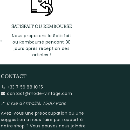
SATISFAIT OU REMBOURSÉ
Nous proposons le Satisfait
e
ou Remboursé pendant 30
jours après réception des
articles !
CONTACT
+33 7 56 88 10 15
contact@mode-vintage.com
📍
6 rue d'Armaillé, 75017 Paris
Avez-vous une préoccupation ou une
suggestion à nous faire par rapport à
notre shop
? Vous pouvez nous joindre