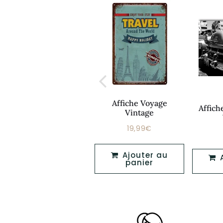
Affiche Voyage
Affiche Publicitaire
Affich
Vintage
Vintage Femme
19,99€
Prix
19,99€
19,90€
Prix
19,90€
régulier
régulier
Ajouter au
Ajouter au
Ajouter au
panier
panier