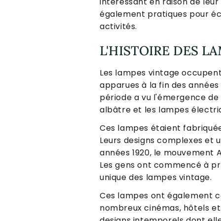
intéressant en raison de leur 
également pratiques pour écla
activités.
L'HISTOIRE DES L
Les lampes vintage occupent u
apparues à la fin des années 
période a vu l'émergence de p
albâtre et les lampes électr
Ces lampes étaient fabriquées 
Leurs designs complexes et un
années 1920, le mouvement Ar
Les gens ont commencé à privi
unique des lampes vintage.
Ces lampes ont également com
nombreux cinémas, hôtels et 
designs intemporels dont elle