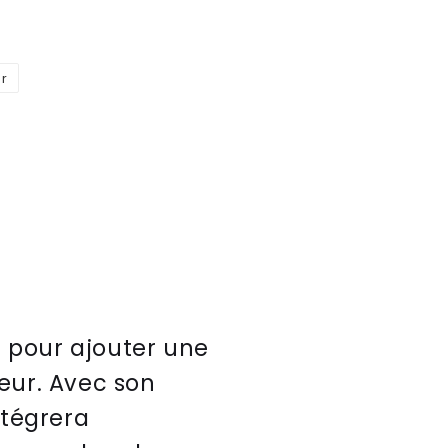
er
Épingler
sur
Pinterest
t pour ajouter une
ieur. Avec son
ntégrera