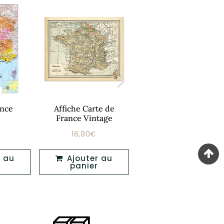
ance
Affiche Carte de
Affiche Film Vintage
e
France Vintage
16,90€
16,90€
Prix
Prix
12,90€
16,90€
16,90€
er
régulier
régulier
Ajouter au
Ajouter au
panier
panier