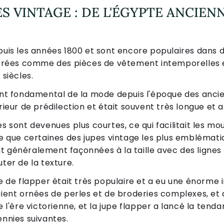
ES VINTAGE : DE L'ÉGYPTE ANCIE
epuis les années 1800 et sont encore populaires dan
idérées comme des pièces de vêtement intemporelles e
 siècles.
ment fondamental de la mode depuis l'époque des anci
érieur de prédilection et était souvent très longue et 
es sont devenues plus courtes, ce qui facilitait les mo
ue que certaines des jupes vintage les plus emblémati
 généralement façonnées à la taille avec des lignes f
uter de la texture.
e de flapper était très populaire et a eu une énorme i
aient ornées de perles et de broderies complexes, et a
e l'ère victorienne, et la jupe flapper a lancé la tend
ennies suivantes.