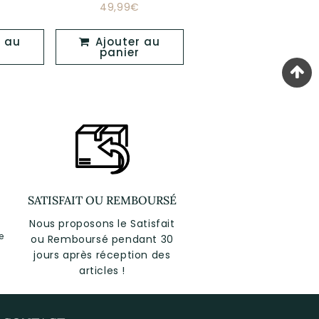
49,99€
94,99€
Prix
Prix
49,99€
49,99€
94,99€
er
régulier
régulier
Ajouter au
Ajouter au
panier
panier
SATISFAIT OU REMBOURSÉ
Nous proposons le Satisfait
e
ou Remboursé pendant 30
jours après réception des
articles !