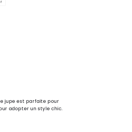
er
Épingler
sur
Pinterest
e jupe est parfaite pour
our adopter un style chic.