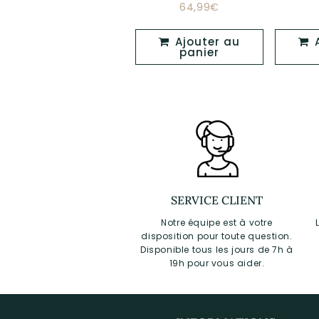
59,99€
64,99€
Prix
Prix
59,99€
64,99€
régulier
régulier
Ajouter au
Ajouter au
Ajouter au
panier
panier
SERVICE CLIENT
Notre équipe est à votre
disposition pour toute question.
Disponible tous les jours de 7h à
19h pour vous aider.