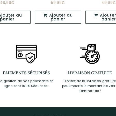
49,99€
59,99€
49,99€
Prix
Prix
Prix
49,99€
59,99€
régulier
régulier
réguli
Ajouter au
Ajouter au
panier
panier
panier
PAIEMENTS SÉCURISÉS
LIVRAISON GRATUITE
La gestion de nos paiements en
Profitez de la livraison gratuite
ligne sont 100% Sécurisés.
peu importe le montant de votr
commande !