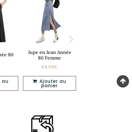
Jupe en Jean Année
Jupe Année 80
née 80
80 Femme
Grande Taille
€
49,99€
64,99€
Prix
Prix
312,99€
49,99€
64,99€
er
régulier
régulier
Ajouter au
Ajouter au
panier
panier