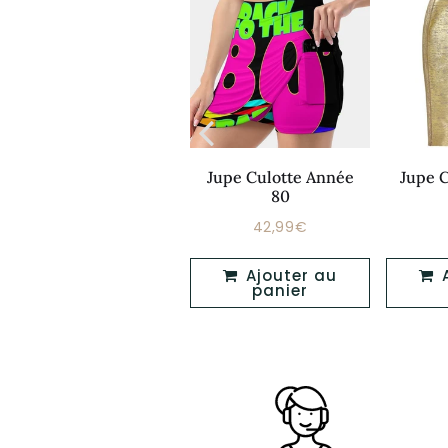
Année 80 Jupe
Jupe Culotte Année
Jupe 
Longue
80
46,99€
42,99€
Prix
Prix
46,99€
42,99€
régulier
régulier
Ajouter au
Ajouter au
Ajouter au
panier
panier