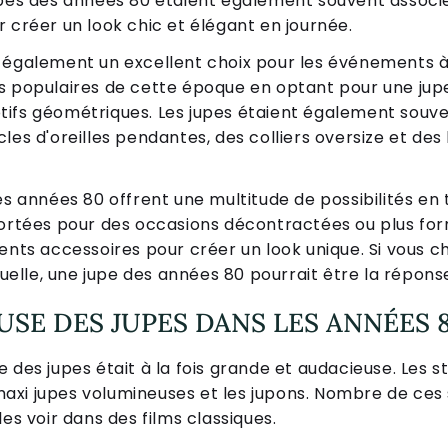
upes des années 80 étaient également souvent associ
 créer un look chic et élégant en journée.
 également un excellent choix pour les événements à 
s populaires de cette époque en optant pour une jupe 
tifs géométriques. Les jupes étaient également souv
les d'oreilles pendantes, des colliers oversize et des
es années 80 offrent une multitude de possibilités en
portées pour des occasions décontractées ou plus for
rents accessoires pour créer un look unique. Si vous
lle, une jupe des années 80 pourrait être la répons
SE DES JUPES DANS LES ANNÉES 
 des jupes était à la fois grande et audacieuse. Les st
s maxi jupes volumineuses et les jupons. Nombre de ces
es voir dans des films classiques.