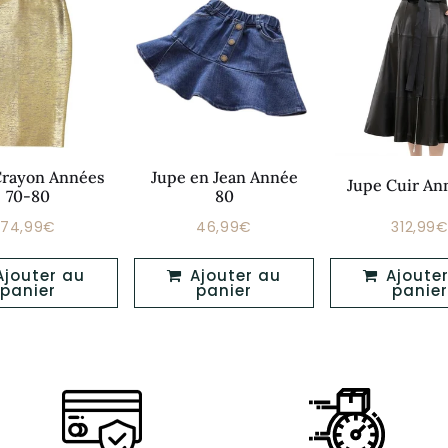
Crayon Années
Jupe en Jean Année
Jupe Cuir An
70-80
80
74,99€
46,99€
312,99
Prix
Prix
Prix
74,99€
46,99€
régulier
régulier
réguli
Ajouter au
Ajouter au
panier
panier
panier