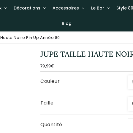
x
Décorations
Accessoires
Le Bar
Style 80
Blog
e Haute Noire Pin Up Année 80
JUPE TAILLE HAUTE NOI
79,99€
79,99€
Unit
price
Couleur
Taille
Quantité