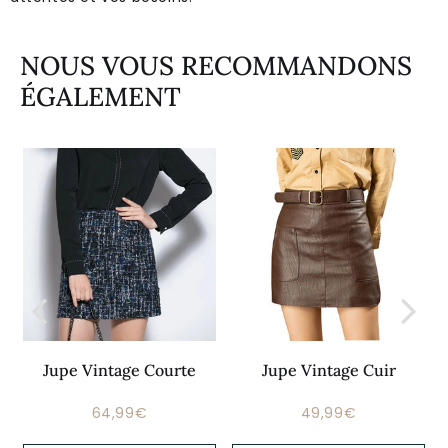
NOUS VOUS RECOMMANDONS
ÉGALEMENT
Jupe Vintage Courte
Jupe Vintage Cuir
64,99€
49,99€
Prix
64,99€
Prix
49,99€
régulier
régulier