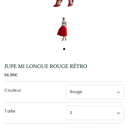
JUPE MI LONGUE ROUGE RÉTRO
94,99€
94,99€
Unit
price
Couleur
Taille