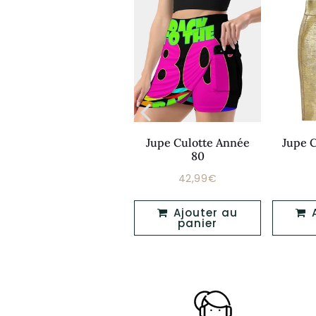
Année 80 Jupe
Jupe Culotte Année
Jupe 
Longue
80
46,99€
42,99€
Prix
Prix
46,99€
42,99€
régulier
régulier
Ajouter au
Ajouter au
Ajouter au
panier
panier