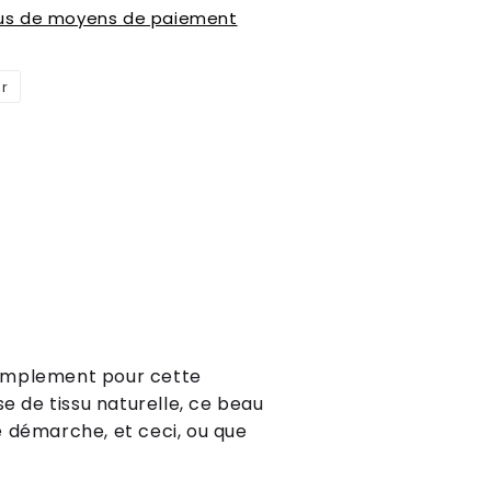
lus de moyens de paiement
er
Épingler
sur
Pinterest
simplement pour cette
e de tissu naturelle, ce beau
re démarche, et ceci, ou que