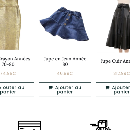
Crayon Années
Jupe en Jean Année
Jupe Cuir An
70-80
80
74,99€
46,99€
312,99
Prix
Prix
Prix
74,99€
46,99€
régulier
régulier
réguli
Ajouter au
Ajouter au
panier
panier
panier