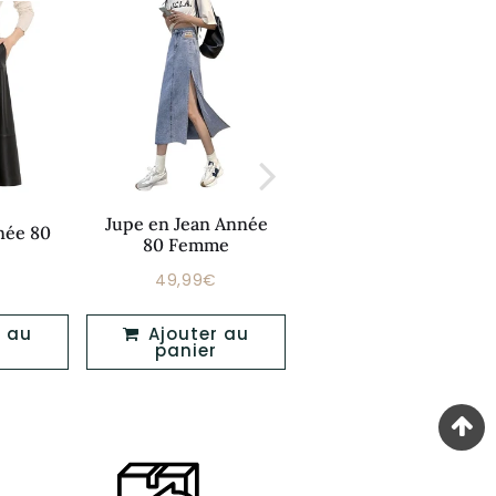
Jupe en Jean Année
Jupe Année 80
née 80
80 Femme
Grande Taille
€
49,99€
64,99€
Prix
Prix
312,99€
49,99€
64,99€
er
régulier
régulier
Ajouter au
Ajouter au
panier
panier