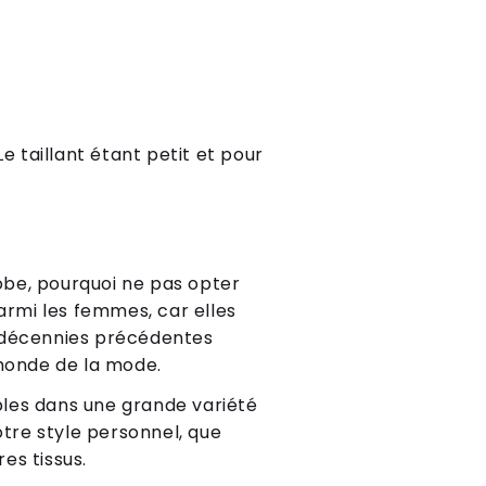
Le taillant étant petit et pour
obe, pourquoi ne pas opter
armi les femmes, car elles
es décennies précédentes
 monde de la mode.
ibles dans une grande variété
otre style personnel, que
es tissus.