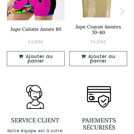
Jupe Crayon Années
Jupe Culotte Année 80
70-80
42,99€
74,99€
Prix
42,99€
Prix
74,99€
régulier
régulier
Ajouter au
Ajouter au
panier
panier
SERVICE CLIENT
PAIEMENTS
SÉCURISÉS
Notre équipe est à votre