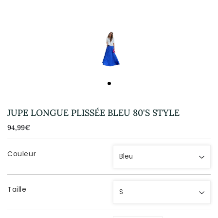
JUPE LONGUE PLISSÉE BLEU 80'S STYLE
94,99€
94,99€
Unit
price
Couleur
Taille