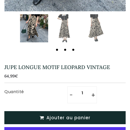
JUPE LONGUE MOTIF LEOPARD VINTAGE
64,99€
64,99€
Unit
price
Quantité
-
+
Ajouter au panier