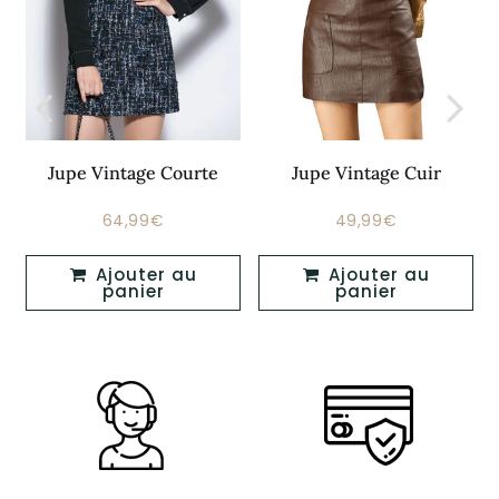
Jupe Vintage Courte
Jupe Vintage Cuir
64,99€
49,99€
Prix
64,99€
Prix
49,99€
régulier
régulier
Ajouter au
Ajouter au
panier
panier