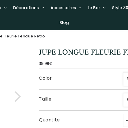
x
Décorations
Accessoires
Le Bar
Style 80
Blog
e Fleurie Fendue Rétro
JUPE LONGUE FLEURIE 
39,99€
39,99€
Unit
price
Color
Taille
Quantité