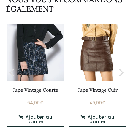
ÉGALEMENT
Jupe Vintage Courte
Jupe Vintage Cuir
64,99€
49,99€
Prix
64,99€
Prix
49,99€
régulier
régulier
Ajouter au
Ajouter au
panier
panier