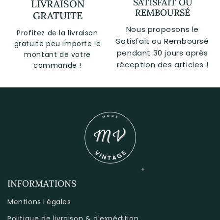
SATISFAIT OU
LIVRAISON
REMBOURSÉ
GRATUITE
Nous proposons le
Profitez de la livraison
Satisfait ou Remboursé
gratuite peu importe le
pendant 30 jours après
montant de votre
réception des articles !
commande !
INFORMATIONS
Mentions Légales
Politique de livraison & d'expédition