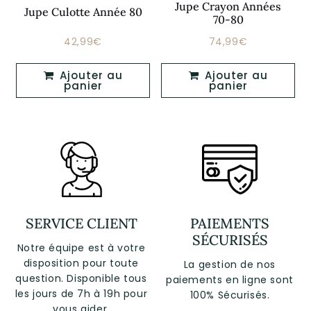
Jupe Crayon Années
Jupe Culotte Année 80
70-80
42,99€
74,99€
Prix
42,99€
Prix
74,99€
régulier
régulier
Ajouter au
Ajouter au
panier
panier
SERVICE CLIENT
PAIEMENTS
SÉCURISÉS
Notre équipe est à votre
disposition pour toute
La gestion de nos
question. Disponible tous
paiements en ligne sont
les jours de 7h à 19h pour
100% Sécurisés.
vous aider.