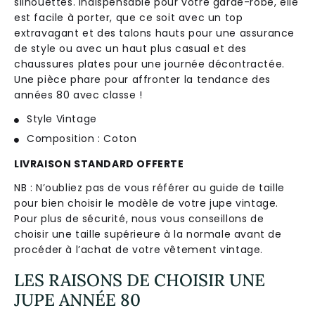
silhou
ettes
.
Ind
isp
ensable
pour
vot
re
gard
e
-
robe
,
el
le
est
fac
ile
à
p
orter
,
que
ce
so
it
a
vec
un
top
extravagant
et
des
tal
ons
ha
uts
pour
une
assurance
de
style
o
u
a
vec
un
ha
ut
plus
casual
et
des
cha
uss
ures
plates
pour
une
j
ourn
ée
dé
contract
ée
.
U
ne
pi
è
ce
ph
are
pour
aff
ron
ter
la
tend
ance
des
ann
é
es
80
a
vec
cl
asse
!
Style Vintage
Composition : Coton
LIVRAISON STANDARD OFFERTE
NB : N’oubliez pas de vous référer au guide de taille
pour bien choisir le modèle de votre jupe vintage.
Pour plus de sécurité, nous vous conseillons de
choisir une taille supérieure à la normale avant de
procéder à l’achat de votre vêtement vintage.
LES RAISONS DE CHOISIR UNE
JUPE ANNÉE 80