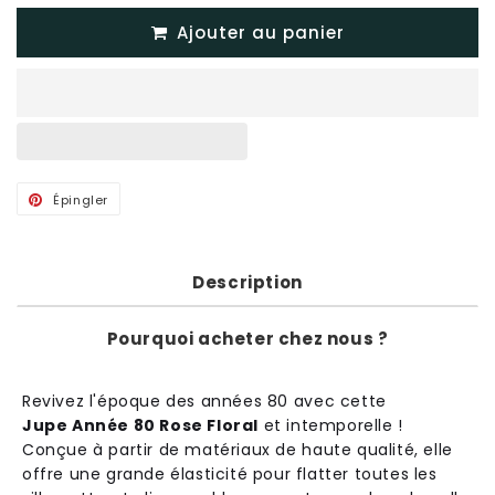
Ajouter au panier
Épingler
Épingler
sur
Pinterest
Description
Pourquoi acheter chez nous ?
Rev
ive
z
l
'
é
po
que
des
ann
é
es
80
a
vec
cette
Jupe Année 80 Rose Floral
et
int
emp
ore
l
le
!
Con
ç
ue
à
part
ir
de
mat
é
ri
aux
de
ha
ute
qual
ité
,
el
le
off
re
une
grand
e
é
l
astic
ité
pour
fl
atter
t
out
es
les