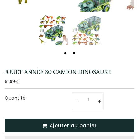
JOUET ANNÉE 80 CAMION DINOSAURE
61,99€
61,99€
Unit
price
Quantité
-
+
Ajouter au panier