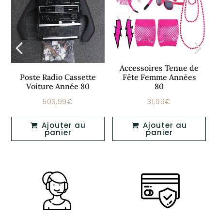
Accessoires Tenue de
Poste Radio Cassette
Fête Femme Années
Voiture Année 80
80
503,99€
31,99€
Prix
503,99€
Prix
31,99€
régulier
régulier
Ajouter au
Ajouter au
panier
panier