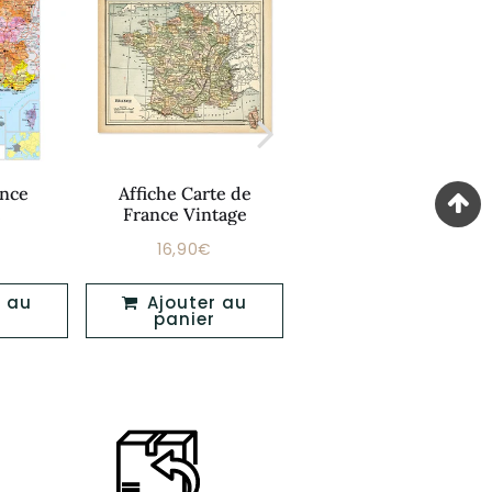
ance
Affiche Carte de
Affiche Film Vintage
e
France Vintage
16,90€
16,90€
Prix
Prix
12,90€
16,90€
16,90€
er
régulier
régulier
Ajouter au
Ajouter au
panier
panier