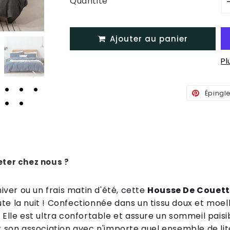
Quantité
Ajouter au panier
P
Épingl
ter chez nous ?
hiver ou un frais matin d'été, cette
Housse De Couett
e la nuit ! Confectionnée dans un tissu doux et moelle
 Elle est ultra confortable et assure un sommeil paisi
t son association avec n'importe quel ensemble de lite