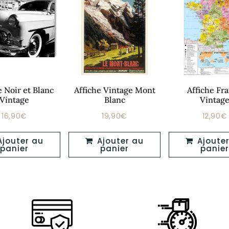
e Noir et Blanc
Affiche Vintage Mont
Affiche Fr
Vintage
Blanc
Vintag
16,90€
19,90€
12,90€
Prix
Prix
Prix
16,90€
19,90€
régulier
régulier
réguli
Ajouter au
Ajouter au
panier
panier
panier