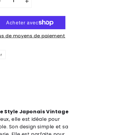
-
+
lus de moyens de paiement
er
Épingler
sur
Pinterest
e Style Japonais Vintage
ux, elle est idéale pour
ble. Son design simple et sa
rie. Elle est parfaite pour