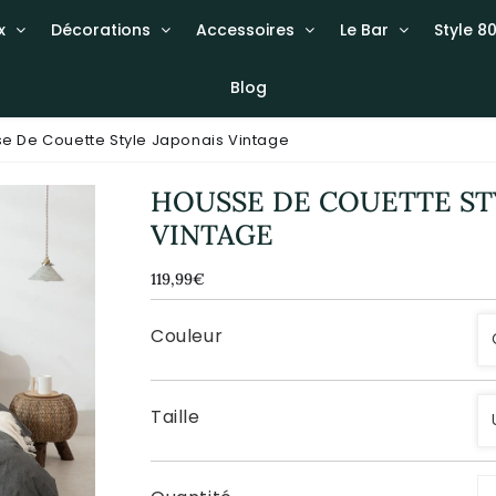
x
Décorations
Accessoires
Le Bar
Style 80
Blog
e De Couette Style Japonais Vintage
HOUSSE DE COUETTE ST
VINTAGE
119,99€
119,99€
Unit
price
Couleur
Taille