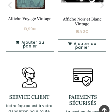
Affiche Voyage Vintage
Affiche Noir et Blanc
Vintage
19,99€
Prix
19,99€
16,90€
Prix
16,90€
régulier
régulier
Ajouter au
Ajouter au
panier
panier
SERVICE CLIENT
PAIEMENTS
SÉCURISÉS
Notre équipe est à votre
disposition pour toute
La gestion de nos