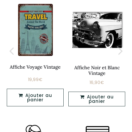
Affiche Voyage Vintage
Affiche Noir et Blanc
Vintage
19,99€
Prix
19,99€
16,90€
Prix
16,90€
régulier
régulier
Ajouter au
Ajouter au
panier
panier