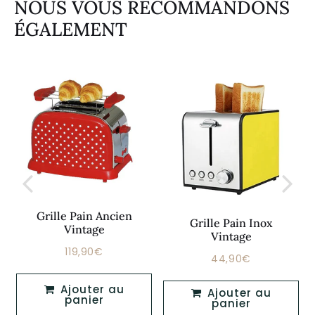
NOUS VOUS RECOMMANDONS
ÉGALEMENT
Grille Pain Ancien
Grille Pain Inox
Vintage
Vintage
119,90€
Prix
119,90€
44,90€
Prix
44,90€
régulier
régulier
Ajouter au
Ajouter au
panier
panier