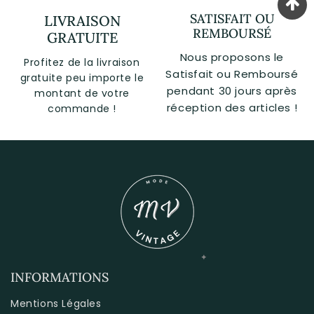
SATISFAIT OU
LIVRAISON
REMBOURSÉ
GRATUITE
Nous proposons le
Profitez de la livraison
Satisfait ou Remboursé
gratuite peu importe le
pendant 30 jours après
montant de votre
réception des articles !
commande !
INFORMATIONS
Mentions Légales