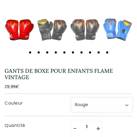
GANTS DE BOXE POUR ENFANTS FLAME
VINTAGE
29,99€
29,99€
Unit
price
Couleur
Quantité
-
+