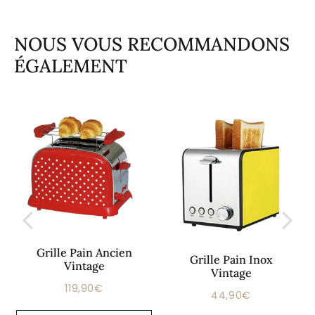
NOUS VOUS RECOMMANDONS
ÉGALEMENT
Grille Pain Ancien
Grille Pain Inox
Vintage
Vintage
119,90€
Prix
119,90€
44,90€
Prix
44,90€
régulier
régulier