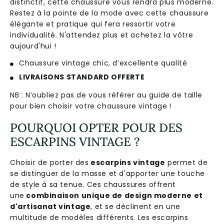
distinct
if
,
c
ette
cha
uss
ure
v
ous
rend
ra
plus
moder
ne
.
Rest
ez
à
la
point
e
de
la
mode
a
vec
c
ette
cha
uss
ure
é
lé
g
ante
et
pr
at
ique
qui
f
era
res
sort
ir
vot
re
individual
ité
.
N
'
att
endez
plus
et
ac
he
te
z
la
v
ô
tre
a
uj
our
d
'
h
ui
!
Chaussure vintage chic, d’excellente qualité
LIVRAISONS STANDARD OFFERTE
NB : N’oubliez pas de vous référer au guide de taille
pour bien choisir votre chaussure vintage !
POURQUOI OPTER POUR DES
ESCARPINS VINTAGE ?
Choisir de porter des
escarpins vintage
permet de
se distinguer de la masse et d'apporter une touche
de style à sa tenue. Ces chaussures offrent
une
combinaison unique de design moderne et
d'artisanat vintage
, et se déclinent en une
multitude de modèles différents. Les escarpins