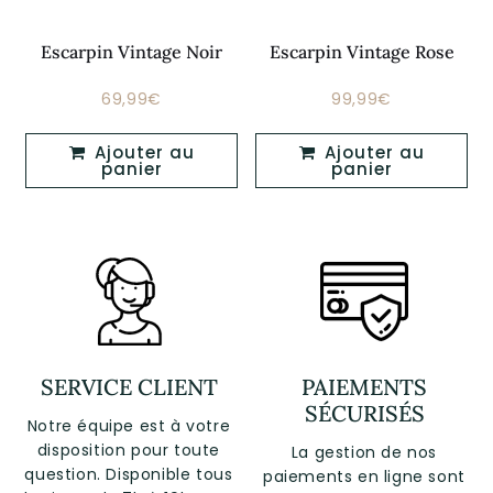
Escarpin Vintage Noir
Escarpin Vintage Rose
69,99€
99,99€
€
Prix
69,99€
Prix
99,99€
régulier
régulier
Ajouter au
Ajouter au
panier
panier
SERVICE CLIENT
PAIEMENTS
SÉCURISÉS
Notre équipe est à votre
disposition pour toute
La gestion de nos
question. Disponible tous
paiements en ligne sont