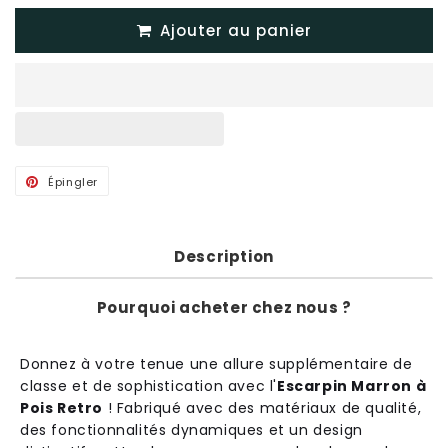
Ajouter au panier
Épingler
Épingler
sur
Pinterest
Description
Pourquoi acheter chez nous ?
Don
ne
z
à
vot
re
ten
ue
une
all
ure
suppl
é
ment
aire
de
cl
asse
et
de
sophistication
a
vec
l
'
Escarpin Marron à
Pois Retro
!
Fab
ri
qu
é
a
vec
des
mat
é
ri
aux
de
qual
ité
,
des
f
on
ction
n
al
it
és
dynam
iques
et
un
design