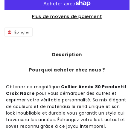
Plus de moyens de paiement
Épingler
Épingler
sur
Pinterest
Description
Pourquoi acheter chez nous ?
Ob
ten
ez
ce
magn
if
ique
Collier Année 80 Pendentif
Croix Nacre
pour
v
ous
dé
mar
quer
des
aut
res
et
exp
rim
er
vot
re
v
é
rit
able
person
n
al
ité
.
Sa
mix
é
lé
g
ant
de
cou
le
urs
et
de
mat
é
ri
aux
le
rend
unique
et
son
look
in
ou
bl
iable
et
durable
v
ous
g
arant
it
un
style
qui
travers
era
les
ann
é
es
.
É
change
z
vot
re
look
act
uel
et
so
ye
z
recon
nu
gr
â
ce
à
ce
joy
au
int
emp
ore
l
.