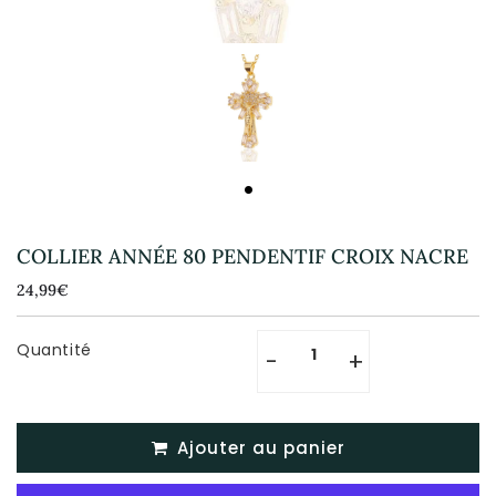
COLLIER ANNÉE 80 PENDENTIF CROIX NACRE
24,99€
24,99€
Unit
price
Quantité
-
+
Ajouter au panier