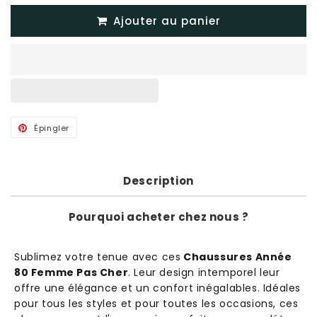
Ajouter au panier
Épingler
Épingler
sur
Pinterest
Description
Pourquoi acheter chez nous ?
Sub
lime
z
vot
re
ten
ue
a
vec
c
es
Chaussures Année
80 Femme Pas Cher
.
Le
ur
design
int
emp
ore
l
le
ur
off
re
une
é
lé
g
ance
et
un
conf
ort
in
é
gal
ables
.
Id
é
ales
pour
t
ous
les
styles
et
pour
t
out
es
les
occasions
,
c
es