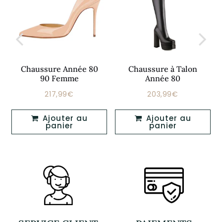
Chaussure Année 80
Chaussure à Talon
90 Femme
Année 80
217,99€
203,99€
Prix
217,99€
Prix
203,99€
régulier
régulier
Ajouter au
Ajouter au
panier
panier