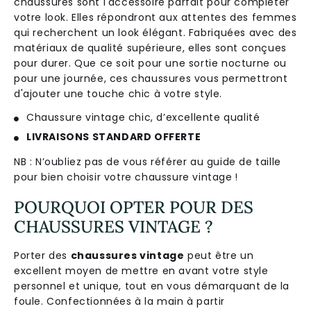
cha
uss
ures
s
ont
l
'
access
oire
par
f
ait
pour
compl
é
ter
vot
re
look
.
Ell
es
ré
p
ond
ront
aux
attent
es
des
fem
mes
qui
rec
her
che
nt
un
look
é
lé
g
ant
.
Fab
ri
qu
é
es
a
vec
des
mat
é
ri
aux
de
qual
ité
sup
é
rie
ure
,
ell
es
s
ont
con
ç
ues
pour
d
urer
.
Que
ce
so
it
pour
une
sort
ie
no
ct
urn
e
o
u
pour
une
j
ourn
ée
,
c
es
cha
uss
ures
v
ous
per
met
tr
ont
d
'
aj
outer
une
tou
che
chic
à
vot
re
style
.
Chaussure vintage chic, d’excellente qualité
LIVRAISONS STANDARD OFFERTE
NB : N’oubliez pas de vous référer au guide de taille
pour bien choisir votre chaussure vintage !
POURQUOI OPTER POUR DES
CHAUSSURES VINTAGE ?
Porter des
chaussures vintage
peut être un
excellent moyen de mettre en avant votre style
personnel et unique, tout en vous démarquant de la
foule. Confectionnées à la main à partir