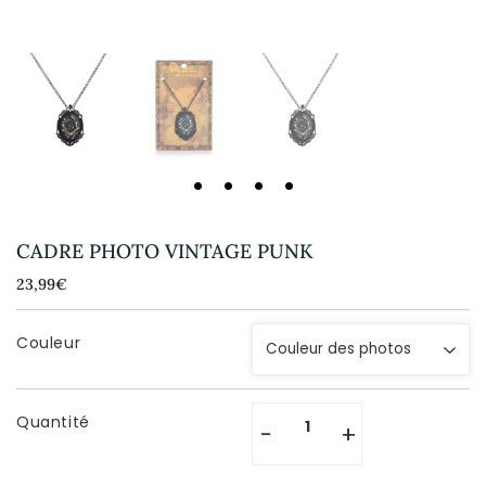
CADRE PHOTO VINTAGE PUNK
23,99€
23,99€
Unit
price
Couleur
Quantité
-
+