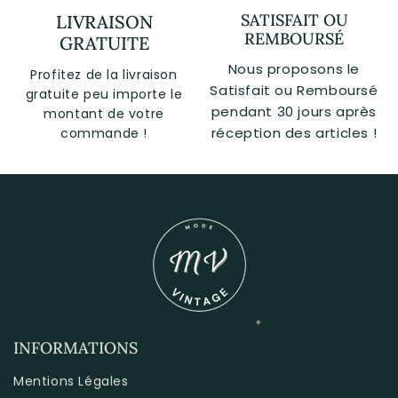
SATISFAIT OU
LIVRAISON
REMBOURSÉ
GRATUITE
Nous proposons le
Profitez de la livraison
Satisfait ou Remboursé
gratuite peu importe le
pendant 30 jours après
montant de votre
réception des articles !
commande !
INFORMATIONS
Mentions Légales