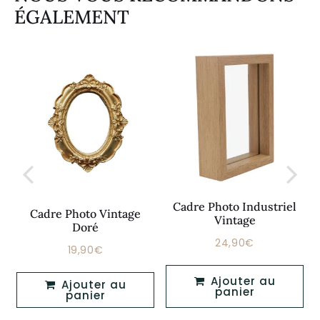
ÉGALEMENT
Cadre Photo Industriel
Cadre Photo Vintage
Vintage
Doré
24,90€
Prix
24,90€
19,90€
€
Prix
19,90€
régulier
régulier
Ajouter au
Ajouter au
panier
panier