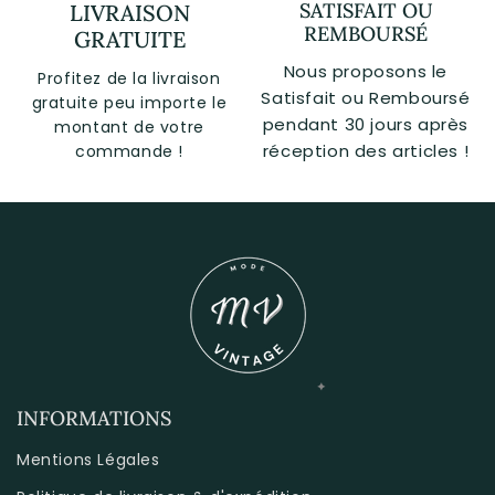
SATISFAIT OU
LIVRAISON
REMBOURSÉ
GRATUITE
Nous proposons le
Profitez de la livraison
Satisfait ou Remboursé
gratuite peu importe le
pendant 30 jours après
montant de votre
réception des articles !
commande !
INFORMATIONS
Mentions Légales