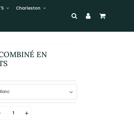
'S
Charleston
 COMBINÉ EN
TS
-
+