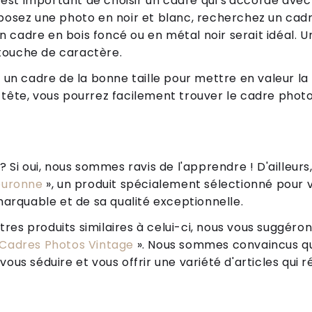
il est important de choisir un cadre qui s'accorde ave
xposez une photo en noir et blanc, recherchez un cadr
 un cadre en bois foncé ou en métal noir serait idéal. 
touche de caractère.
r un cadre de la bonne taille pour mettre en valeur la
 tête, vous pourrez facilement trouver le cadre photo
Si oui, nous sommes ravis de l'apprendre ! D'ailleurs,
ouronne
», un produit spécialement sélectionné pour vo
arquable et de sa qualité exceptionnelle.
tres produits similaires à celui-ci, nous vous suggéro
Cadres Photos Vintage
». Nous sommes convaincus qu
us séduire et vous offrir une variété d'articles qui 