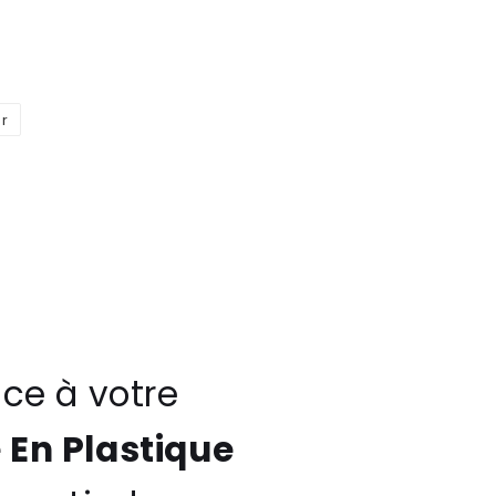
er
Épingler
sur
Pinterest
ce à votre
En Plastique