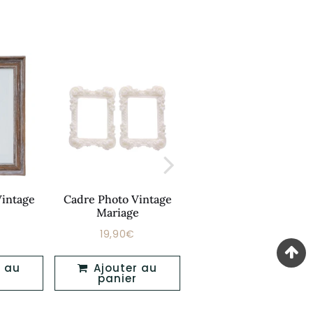
Mini Cadre Photo
Vintage
Cadre Photo Vintage
Vintage
Mariage
19,90€
Prix
19,90€
19,90€
Prix
89,90€
19,90€
régulier
er
régulier
Ajouter au
Ajouter au
panier
panier