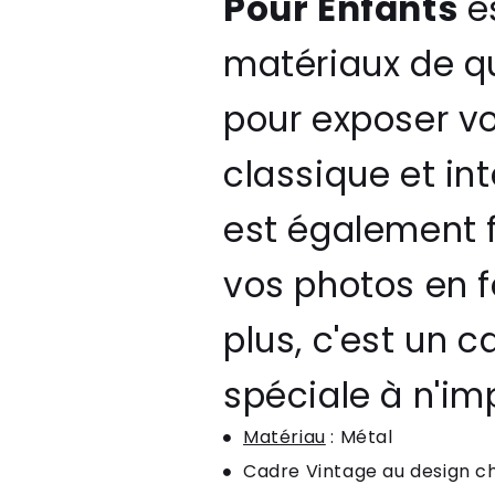
Pour Enfants
es
matériaux de qua
pour exposer v
classique et in
est également f
vos photos en f
plus, c'est un 
spéciale à n'im
Matériau
: Métal
Cadre Vintage au design ch