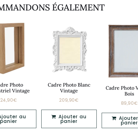
OMMANDONS ÉGALEMENT
dre Photo
Cadre Photo Blanc
Cadre Photo 
triel Vintage
Vintage
Bois
24,90€
209,90€
Prix
Prix
24,90€
209,90€
89,90€
Prix
régulier
régulier
réguli
Ajouter au
Ajouter au
Ajouter au
panier
panier
panier