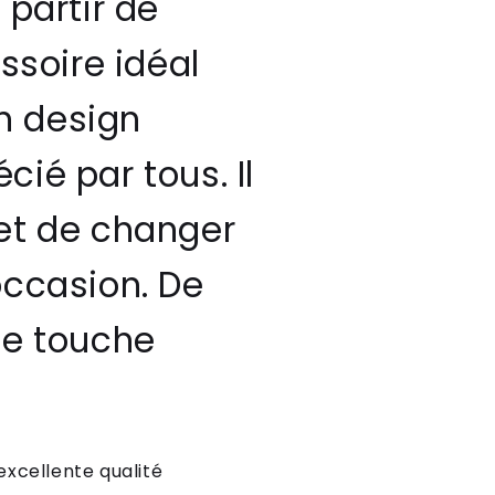
 partir de
ssoire idéal
n design
ié par tous. Il
met de changer
occasion. De
ne touche
excellente qualité