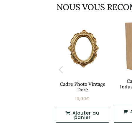
NOUS VOUS REC
Ca
Cadre Photo Vintage
Cadre Miroir Vintage
Indus
Doré
149,99€
19,90€
Prix
Prix
149,99€
19,90€
régulier
régulier
Ajouter au
Ajouter au
panier
panier