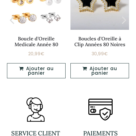
Boucle d’Oreille
Boucles d’Oreille à
Medicale Année 80
Clip Années 80 Noires
20,99€
30,99€
Prix
20,99€
Prix
30,99€
régulier
régulier
Ajouter au
Ajouter au
panier
panier
SERVICE CLIENT
PAIEMENTS