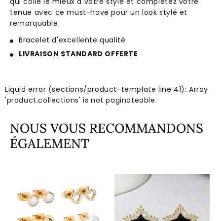
qui
colle
le
m
ie
ux
à
vot
re
style
et
compl
é
te
z
vot
re
ten
ue
a
vec
ce
must
-
have
pour
un
look
styl
é
et
rem
ar
qu
able
.
Bracelet d'excellente qualité
LIVRAISON STANDARD OFFERTE
Liquid error (sections/product-template line 41): Array
'product.collections' is not paginateable.
NOUS VOUS RECOMMANDONS
ÉGALEMENT