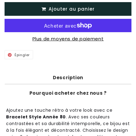
Ajouter au panier
Plus de moyens de paiement
Épingler
Épingler
sur
Pinterest
Description
Pourquoi acheter chez nous ?
A
j
out
ez
une
tou
che
ré
tro
à
vot
re
look
a
vec
ce
Bracelet Style Année 80
.
Ave
c
s
es
cou
le
urs
contrast
é
es
et
sa
dur
ab
ilit
é
int
emp
ore
l
le
,
ce
b
ij
ou
est
à
la
f
ois
é
lé
g
ant
et
dé
contract
é
.
Cho
is
isse
z
le
design