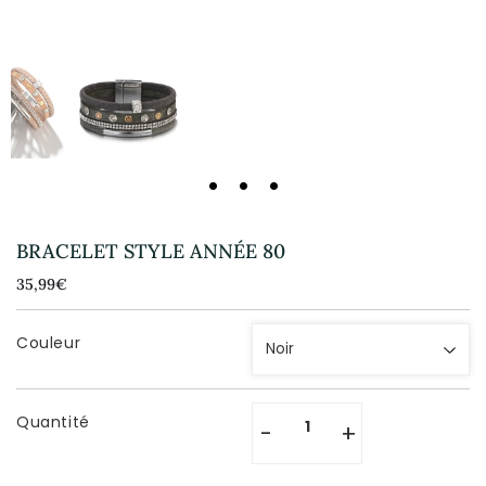
BRACELET STYLE ANNÉE 80
35,99€
35,99€
Unit
price
Couleur
Quantité
-
+