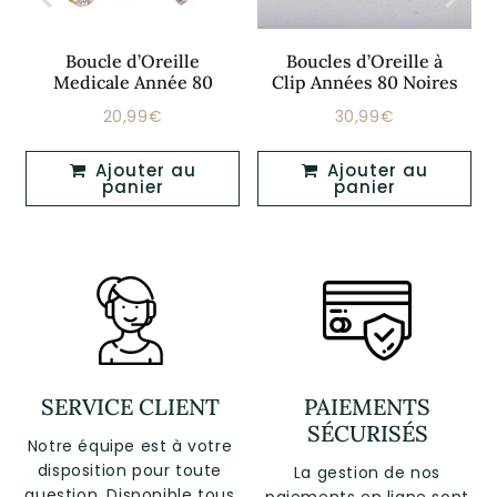
Boucle d’Oreille
Boucles d’Oreille à
Medicale Année 80
Clip Années 80 Noires
20,99€
30,99€
Prix
20,99€
Prix
30,99€
régulier
régulier
Ajouter au
Ajouter au
panier
panier
SERVICE CLIENT
PAIEMENTS
SÉCURISÉS
Notre équipe est à votre
disposition pour toute
La gestion de nos
question. Disponible tous