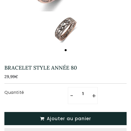
BRACELET STYLE ANNÉE 80
29,99€
29,99€
Unit
price
Quantité
-
+
Ajouter au panier