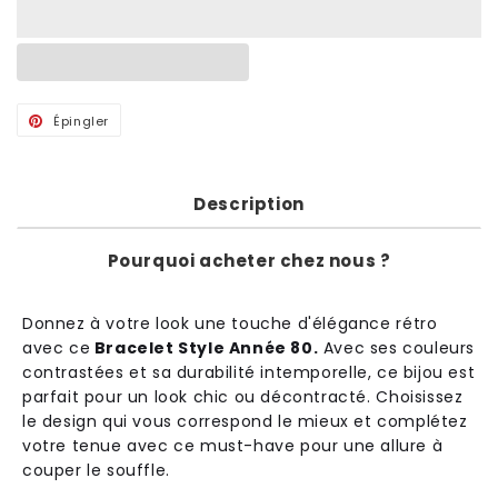
Épingler
Épingler
sur
Pinterest
Description
Pourquoi acheter chez nous ?
Don
ne
z
à
vot
re
look
une
tou
che
d
'
é
lé
g
ance
ré
tro
a
vec
ce
Bracelet Style Année 80.
Ave
c
s
es
cou
le
urs
contrast
é
es
et
sa
dur
ab
ilit
é
int
emp
ore
l
le
,
ce
b
ij
ou
est
par
f
ait
pour
un
look
chic
o
u
dé
contract
é
.
Cho
is
isse
z
le
design
qui
v
ous
correspond
le
m
ie
ux
et
compl
é
te
z
vot
re
ten
ue
a
vec
ce
must
-
have
pour
une
all
ure
à
cou
per
le
sou
ff
le
.