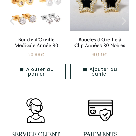
Boucle d’Oreille
Boucles d’Oreille à
Medicale Année 80
Clip Années 80 Noires
20,99€
30,99€
Prix
20,99€
Prix
30,99€
régulier
régulier
Ajouter au
Ajouter au
panier
panier
SERVICE CLIENT
PAIEMENTS