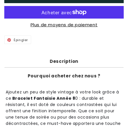
Plus de moyens de paiement
Épingler
Épingler
sur
Pinterest
Description
Pourquoi acheter chez nous ?
A
j
out
ez
un
pe
u
de
style
vintage
à
vot
re
look
gr
â
ce
à
ce
Bracelet Fantaisie Année 8
0
:
durable
et
r
és
istant
,
il
est
dot
é
de
cou
le
urs
contrast
é
es
qui
l
ui
off
rent
une
fin
ition
int
emp
ore
l
le
.
Que
ce
so
it
pour
une
ten
ue
de
so
ir
ée
o
u
pour
des
occasions
plus
dé
contract
é
es
,
ce
must
-
have
app
orter
a
une
tou
che