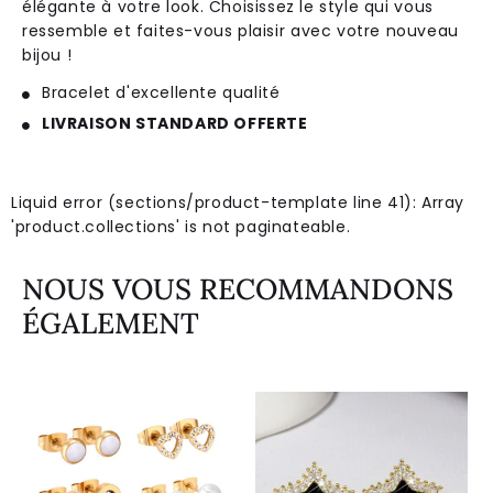
é
lé
g
ante
à
vot
re
look
.
Cho
is
isse
z
le
style
qui
v
ous
res
semble
et
fa
ites
-
vous
pl
ais
ir
a
vec
vot
re
n
ou
ve
au
b
ij
ou
!
Bracelet d'excellente qualité
LIVRAISON STANDARD OFFERTE
Liquid error (sections/product-template line 41): Array
'product.collections' is not paginateable.
NOUS VOUS RECOMMANDONS
ÉGALEMENT