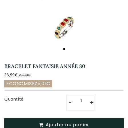
BRACELET FANTAISIE ANNÉE 80
23,99€
PRIX
29,00€
PRIX
23,99€
29,00€
RÉGULIER
RÉDUIT
Unit
ECONOMISEZ
5,01€
price
Quantité
-
+
Ajouter au panier