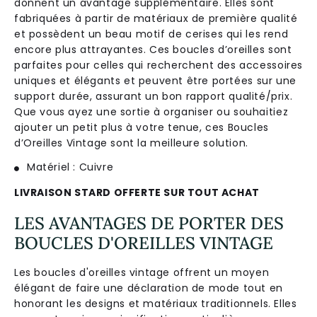
don
n
ent
un
av
antage
suppl
é
ment
aire
.
Ell
es
s
ont
fab
ri
qu
é
es
à
part
ir
de
mat
é
ri
aux
de
prem
i
ère
qual
ité
et
poss
è
d
ent
un
be
au
motif
de
cer
ises
qui
les
rend
enc
ore
plus
att
ray
antes
.
Ces
bou
cles
d
’
ore
illes
s
ont
par
fa
ites
pour
cell
es
qui
rec
her
che
nt
des
access
o
ires
un
iques
et
é
lé
g
ants
et
pe
u
vent
ê
tre
port
é
es
sur
une
support
dur
ée
,
ass
ur
ant
un
bon
rapport
qual
ité
/
pri
x
.
Que
v
ous
a
ye
z
une
sort
ie
à
organ
iser
o
u
sou
ha
it
ie
z
a
j
outer
un
pet
it
plus
à
vot
re
ten
ue
,
c
es
Bou
cles
d
’
Ore
illes
Vintage
s
ont
la
me
ille
ure
solution
.
Matériel : Cuivre
LIVRAISON STARD OFFERTE SUR TOUT ACHAT
LES AVANTAGES DE PORTER DES
BOUCLES D'OREILLES VINTAGE
Les boucles d'oreilles vintage offrent un moyen
élégant de faire une déclaration de mode tout en
honorant les designs et matériaux traditionnels. Elles