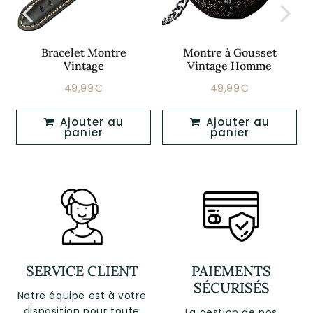
Bracelet Montre
Montre à Gousset
Vintage
Vintage Homme
49,99€
49,99€
Prix
49,99€
Prix
49,99€
régulier
régulier
Ajouter au
Ajouter au
panier
panier
SERVICE CLIENT
PAIEMENTS
SÉCURISÉS
Notre équipe est à votre
disposition pour toute
La gestion de nos