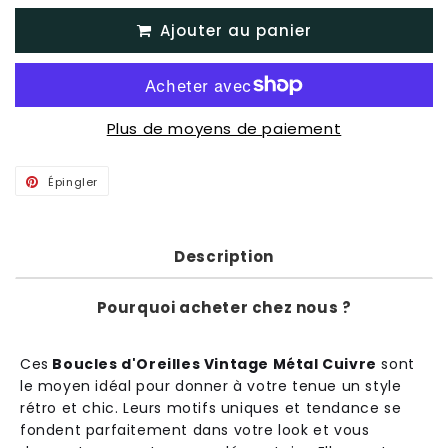
Ajouter au panier
Plus de moyens de paiement
Épingler
Épingler
sur
Pinterest
Description
Pourquoi acheter chez nous ?
C
es
Boucles d'Oreilles Vintage Métal Cuivre
s
ont
le
m
oy
en
id
é
al
pour
don
ner
à
vot
re
ten
ue
un
style
ré
tro
et
chic
.
Le
urs
motif
s
un
iques
et
tend
ance
se
fond
ent
par
f
ait
ement
d
ans
vot
re
look
et
v
ous